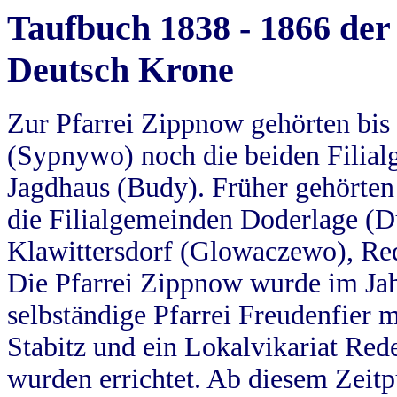
Taufbuch 1838 - 1866 der
Deutsch Krone
Zur Pfarrei Zippnow gehörten bi
(Sypnywo) noch die beiden Filial
Jagdhaus (Budy). Früher gehörten 
die Filialgemeinden Doderlage (D
Klawittersdorf (Glowaczewo), Red
Die Pfarrei Zippnow wurde im Jah
selbständige Pfarrei Freudenfier m
Stabitz und ein Lokalvikariat Red
wurden errichtet. Ab diesem Zeitp