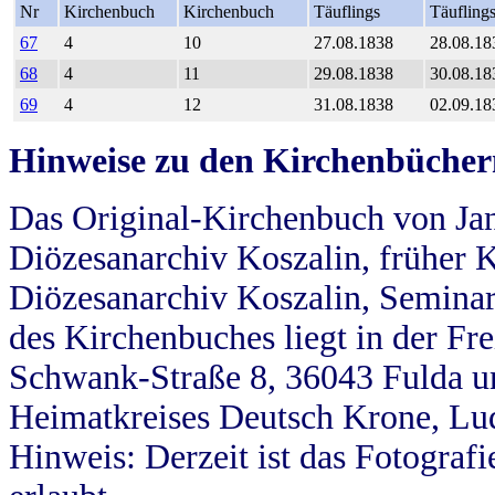
Nr
Kirchenbuch
Kirchenbuch
Täuflings
Täufling
67
4
10
27.08.1838
28.08.18
68
4
11
29.08.1838
30.08.18
69
4
12
31.08.1838
02.09.18
Hinweise zu den Kirchenbücher
Das Original-Kirchenbuch von Jan
Diözesanarchiv Koszalin, früher Kö
Diözesanarchiv Koszalin, Seminar
des Kirchenbuches liegt in der Fr
Schwank-Straße 8, 36043 Fulda u
Heimatkreises Deutsch Krone, Lu
Hinweis: Derzeit ist das Fotograf