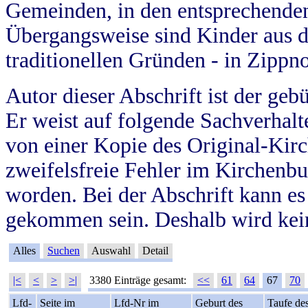
Gemeinden, in den entsprechende
Übergangsweise sind Kinder aus 
traditionellen Gründen - in Zippn
Autor dieser Abschrift ist der geb
Er weist auf folgende Sachverhalte
von einer Kopie des Original-Kirc
zweifelsfreie Fehler im Kirchenbuc
worden. Bei der Abschrift kann e
gekommen sein. Deshalb wird kein
Alles
Suchen
Auswahl
Detail
|<
<
>
>|
3380 Einträge gesamt:
<<
61
64
67
70
Lfd-
Seite im
Lfd-Nr im
Geburt des
Taufe de