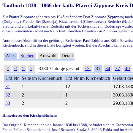
Taufbuch 1838 - 1866 der kath. Pfarrei Zippnow Kreis 
Zur Pfarrei Zippnow gehörten bis 1945 außer dem Dorf Zippnow (Sypnywo) noch d
(Dudylany), Freudenfier (Szwecja), Klawittersdorf (Glowaczewo), Rederitz (Nadarz
Stabitz und ein Lokalvikariat Rederitz mit der Tochterkirche in Doderlage wurd
diesen Gemeinden - wohl noch aus traditionellen Gründen - in Zippnow getauft 
Autor dieser Abschrift ist der gebürtige Rederitzer
Paul Lüdtke
aus Köln. Er weist
Kirchenbuch, sind in dieser Liste korrigiert worden. Bei der Abschrift kann es 
Alles
Suchen
Auswahl
Detail
|<
<
>
>|
3380 Einträge gesamt:
<<
31
34
37
40
Lfd-Nr
Seite im Kirchenbuch
Lfd-Nr im Kirchenbuch
Geburt des
31
1
12
17.03.183
32
2
1
30.03.183
33
2
2
29.03.183
Hinweise zu den Kirchenbüchern
Das Original-Kirchenbuch von Januar 1838 bis 1866, befindet sich im Diözesanarch
Freien Prälatur Schneidemühl, Josef-Schwank-Straße 8, 36043 Fulda und im Archi