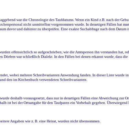
ggebend war die Chronologie des Taufdatums. Wenn ein Kind z.B. nach der Geburt 
rchenpersonal nicht unmittelbar vorgenommen wurde. In derartigen Fällen hat man d
raum davor und dahinter zu überprüfen. Eine exakte Suchabfrage nach dem Datum i
den offensichtlich so aufgeschrieben, wie die Amtsperson ihn verstanden hat, ode
n Dörfern war schließlich Dialekt. In den Fällen bei denen erkannt wurde, dass di
t, wobei mehrere Schreibvarianten Anwendung fanden. In dieser Liste wurde in de
n und den im Kirchenbuch verwendeten Schreibvarianten.
wurde deshalb vorausgesetzt, dass nur in derartigen Fällen eine Abweichung zur O
eshalb ist bei der Ortsangabe für den Taufpaten ein Vorbehalt gegeben. Überwiegen
weitere Angaben wie z. B. eine Heirat, wurden nicht übernommen.