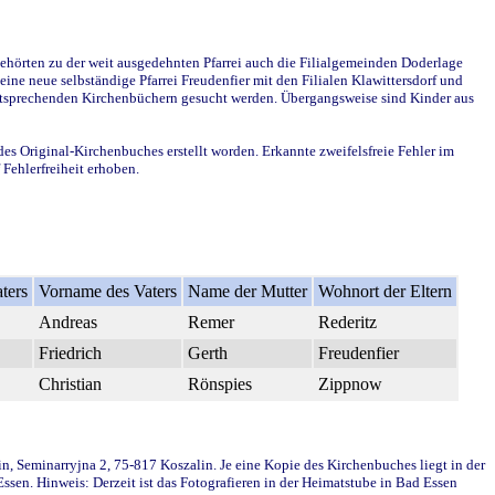
ehörten zu der weit ausgedehnten Pfarrei auch die Filialgemeinden Doderlage
ine neue selbständige Pfarrei Freudenfier mit den Filialen Klawittersdorf und
 entsprechenden Kirchenbüchern gesucht werden. Übergangsweise sind Kinder aus
des Original-Kirchenbuches erstellt worden. Erkannte zweifelsfreie Fehler im
Fehlerfreiheit erhoben.
ters
Vorname des Vaters
Name der Mutter
Wohnort der Eltern
Andreas
Remer
Rederitz
Friedrich
Gerth
Freudenfier
Christian
Rönspies
Zippnow
in, Seminarryjna 2, 75-817 Koszalin. Je eine Kopie des Kirchenbuches liegt in der
en. Hinweis: Derzeit ist das Fotografieren in der Heimatstube in Bad Essen