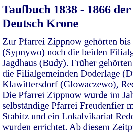
Taufbuch 1838 - 1866 der
Deutsch Krone
Zur Pfarrei Zippnow gehörten bi
(Sypnywo) noch die beiden Filial
Jagdhaus (Budy). Früher gehörten 
die Filialgemeinden Doderlage (D
Klawittersdorf (Glowaczewo), Red
Die Pfarrei Zippnow wurde im Jah
selbständige Pfarrei Freudenfier m
Stabitz und ein Lokalvikariat Red
wurden errichtet. Ab diesem Zeitp