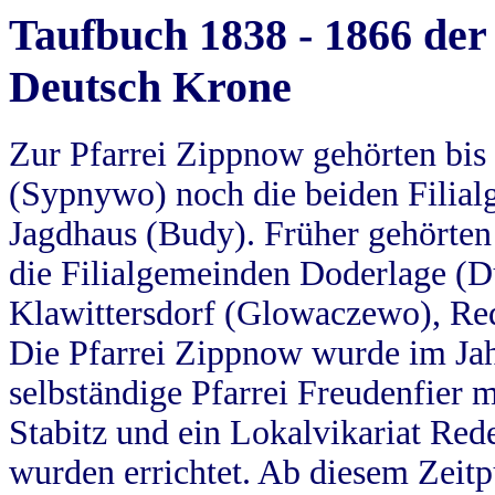
Taufbuch 1838 - 1866 der
Deutsch Krone
Zur Pfarrei Zippnow gehörten bi
(Sypnywo) noch die beiden Filial
Jagdhaus (Budy). Früher gehörten 
die Filialgemeinden Doderlage (D
Klawittersdorf (Glowaczewo), Red
Die Pfarrei Zippnow wurde im Jah
selbständige Pfarrei Freudenfier m
Stabitz und ein Lokalvikariat Red
wurden errichtet. Ab diesem Zeitp