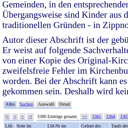
Gemeinden, in den entsprechende
Übergangsweise sind Kinder aus 
traditionellen Gründen - in Zippn
Autor dieser Abschrift ist der geb
Er weist auf folgende Sachverhalte
von einer Kopie des Original-Kirc
zweifelsfreie Fehler im Kirchenbuc
worden. Bei der Abschrift kann e
gekommen sein. Deshalb wird kein
Alles
Suchen
Auswahl
Detail
|<
<
>
>|
3380 Einträge gesamt:
<<
3361
3364
336
Lfd-
Seite im
Lfd-Nr im
Geburt des
Taufe de