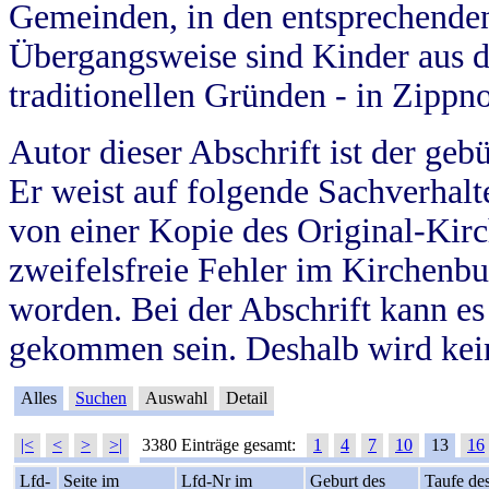
Gemeinden, in den entsprechende
Übergangsweise sind Kinder aus 
traditionellen Gründen - in Zippn
Autor dieser Abschrift ist der geb
Er weist auf folgende Sachverhalte
von einer Kopie des Original-Kirc
zweifelsfreie Fehler im Kirchenbuc
worden. Bei der Abschrift kann e
gekommen sein. Deshalb wird kein
Alles
Suchen
Auswahl
Detail
|<
<
>
>|
3380 Einträge gesamt:
1
4
7
10
13
16
Lfd-
Seite im
Lfd-Nr im
Geburt des
Taufe de