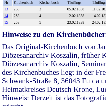
Nr
Kirchenbuch
Kirchenbuch
Täuflings
Täufling
13
268
3
05.02.1838
11.02.18
14
268
4
12.02.1838
14.02.18
15
268
5
23.02.1838
24.02.18
Hinweise zu den Kirchenbücher
Das Original-Kirchenbuch von Jan
Diözesanarchiv Koszalin, früher Kö
Diözesanarchiv Koszalin, Seminar
des Kirchenbuches liegt in der Fr
Schwank-Straße 8, 36043 Fulda u
Heimatkreises Deutsch Krone, Lu
Hinweis: Derzeit ist das Fotograf