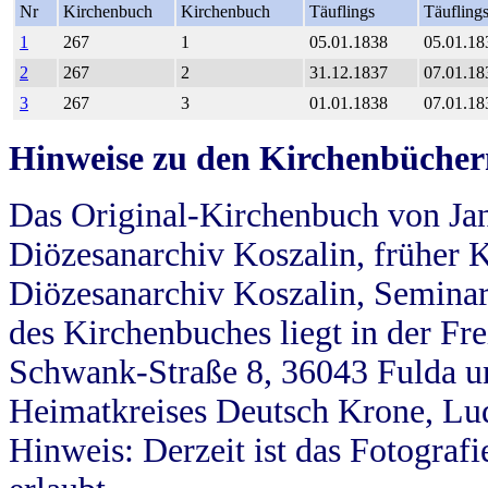
Nr
Kirchenbuch
Kirchenbuch
Täuflings
Täufling
1
267
1
05.01.1838
05.01.18
2
267
2
31.12.1837
07.01.18
3
267
3
01.01.1838
07.01.18
Hinweise zu den Kirchenbücher
Das Original-Kirchenbuch von Jan
Diözesanarchiv Koszalin, früher Kö
Diözesanarchiv Koszalin, Seminar
des Kirchenbuches liegt in der Fr
Schwank-Straße 8, 36043 Fulda u
Heimatkreises Deutsch Krone, Lu
Hinweis: Derzeit ist das Fotograf