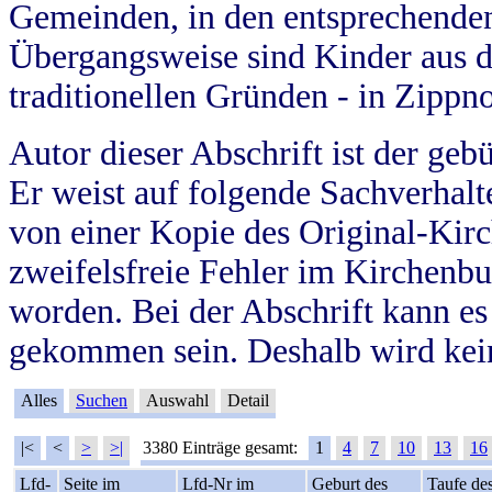
Gemeinden, in den entsprechende
Übergangsweise sind Kinder aus 
traditionellen Gründen - in Zippn
Autor dieser Abschrift ist der geb
Er weist auf folgende Sachverhalte
von einer Kopie des Original-Kirc
zweifelsfreie Fehler im Kirchenbuc
worden. Bei der Abschrift kann e
gekommen sein. Deshalb wird kein
Alles
Suchen
Auswahl
Detail
|<
<
>
>|
3380 Einträge gesamt:
1
4
7
10
13
16
Lfd-
Seite im
Lfd-Nr im
Geburt des
Taufe de