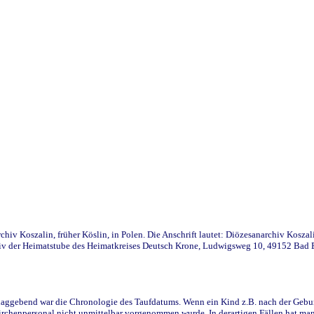
iv Koszalin, früher Köslin, in Polen. Die Anschrift lautet: Diözesanarchiv Koszal
v der Heimatstube des Heimatkreises Deutsch Krone, Ludwigsweg 10, 49152 Bad Ess
ggebend war die Chronologie des Taufdatums. Wenn ein Kind z.B. nach der Geburt 
rchenpersonal nicht unmittelbar vorgenommen wurde. In derartigen Fällen hat man d