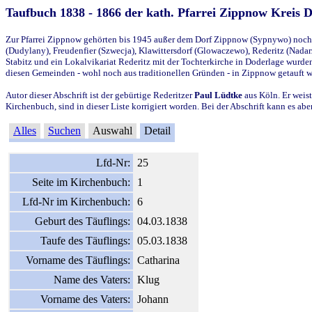
Taufbuch 1838 - 1866 der kath. Pfarrei Zippnow Kreis 
Zur Pfarrei Zippnow gehörten bis 1945 außer dem Dorf Zippnow (Sypnywo) noch d
(Dudylany), Freudenfier (Szwecja), Klawittersdorf (Glowaczewo), Rederitz (Nadarz
Stabitz und ein Lokalvikariat Rederitz mit der Tochterkirche in Doderlage wurd
diesen Gemeinden - wohl noch aus traditionellen Gründen - in Zippnow getauft 
Autor dieser Abschrift ist der gebürtige Rederitzer
Paul Lüdtke
aus Köln. Er weist
Kirchenbuch, sind in dieser Liste korrigiert worden. Bei der Abschrift kann es 
Alles
Suchen
Auswahl
Detail
Lfd-Nr:
25
Seite im Kirchenbuch:
1
Lfd-Nr im Kirchenbuch:
6
Geburt des Täuflings:
04.03.1838
Taufe des Täuflings:
05.03.1838
Vorname des Täuflings:
Catharina
Name des Vaters:
Klug
Vorname des Vaters:
Johann