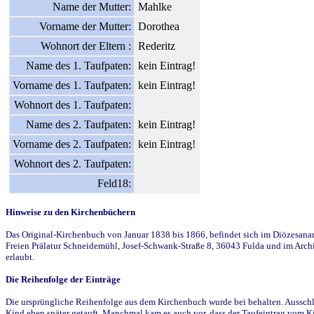
Name der Mutter:
Mahlke
Vorname der Mutter:
Dorothea
Wohnort der Eltern :
Rederitz
Name des 1. Taufpaten:
kein Eintrag!
Vorname des 1. Taufpaten:
kein Eintrag!
Wohnort des 1. Taufpaten:
Name des 2. Taufpaten:
kein Eintrag!
Vorname des 2. Taufpaten:
kein Eintrag!
Wohnort des 2. Taufpaten:
Feld18:
Hinweise zu den Kirchenbüchern
Das Original-Kirchenbuch von Januar 1838 bis 1866, befindet sich im Diözesanarch
Freien Prälatur Schneidemühl, Josef-Schwank-Straße 8, 36043 Fulda und im Archi
erlaubt.
Die Reihenfolge der Einträge
Die ursprüngliche Reihenfolge aus dem Kirchenbuch wurde bei behalten. Ausschla
Kind eben später getauft. Manchmal kam es auch vor, dass der Taufeintrag vom Ki