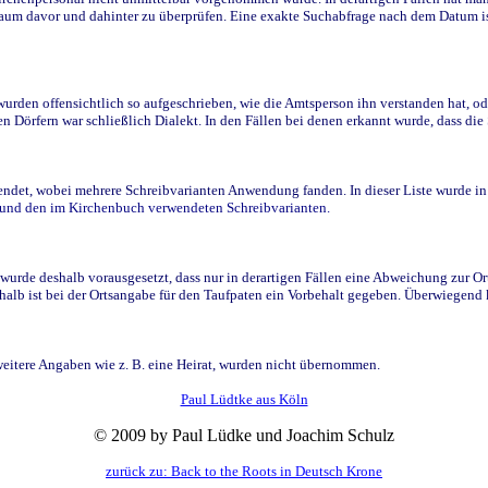
raum davor und dahinter zu überprüfen. Eine exakte Suchabfrage nach dem Datum i
den offensichtlich so aufgeschrieben, wie die Amtsperson ihn verstanden hat, ode
n Dörfern war schließlich Dialekt. In den Fällen bei denen erkannt wurde, dass di
t, wobei mehrere Schreibvarianten Anwendung fanden. In dieser Liste wurde in de
n und den im Kirchenbuch verwendeten Schreibvarianten.
wurde deshalb vorausgesetzt, dass nur in derartigen Fällen eine Abweichung zur O
eshalb ist bei der Ortsangabe für den Taufpaten ein Vorbehalt gegeben. Überwiegen
weitere Angaben wie z. B. eine Heirat, wurden nicht übernommen.
Paul Lüdtke aus Köln
© 2009 by Paul Lüdke und Joachim Schulz
zurück zu: Back to the Roots in Deutsch Krone