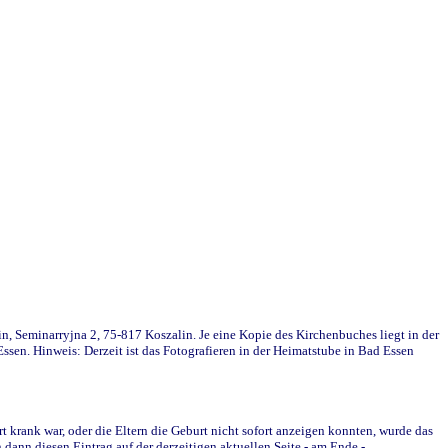
in, Seminarryjna 2, 75-817 Koszalin. Je eine Kopie des Kirchenbuches liegt in der
en. Hinweis: Derzeit ist das Fotografieren in der Heimatstube in Bad Essen
krank war, oder die Eltern die Geburt nicht sofort anzeigen konnten, wurde das
ann diesen Eintrag auf der derzeitigen aktuellen Seite - am Ende -