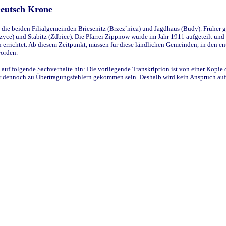
Deutsch Krone
ie beiden Filialgemeinden Briesenitz (Brzez`nica) und Jagdhaus (Budy). Früher g
yce) und Stabitz (Zdbice). Die Pfarrei Zippnow wurde im Jahr 1911 aufgeteilt und e
en errichtet. Ab diesem Zeitpunkt, müssen für diese ländlichen Gemeinden, in den
worden.
 auf folgende Sachverhalte hin: Die vorliegende Transkription ist von einer Kopie 
aber dennoch zu Übertragungsfehlern gekommen sein. Deshalb wird kein Anspruch auf 