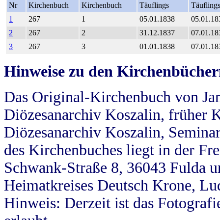
Nr
Kirchenbuch
Kirchenbuch
Täuflings
Täufling
1
267
1
05.01.1838
05.01.18
2
267
2
31.12.1837
07.01.18
3
267
3
01.01.1838
07.01.18
Hinweise zu den Kirchenbücher
Das Original-Kirchenbuch von Jan
Diözesanarchiv Koszalin, früher Kö
Diözesanarchiv Koszalin, Seminar
des Kirchenbuches liegt in der Fr
Schwank-Straße 8, 36043 Fulda u
Heimatkreises Deutsch Krone, Lu
Hinweis: Derzeit ist das Fotograf