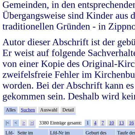
Gemeinden, in den entsprechende
Übergangsweise sind Kinder aus 
traditionellen Gründen - in Zippn
Autor dieser Abschrift ist der geb
Er weist auf folgende Sachverhalte
von einer Kopie des Original-Kirc
zweifelsfreie Fehler im Kirchenbuc
worden. Bei der Abschrift kann e
gekommen sein. Deshalb wird kein
Alles
Suchen
Auswahl
Detail
|<
<
>
>|
3380 Einträge gesamt:
1
4
7
10
13
16
Lfd-
Seite im
Lfd-Nr im
Geburt des
Taufe de