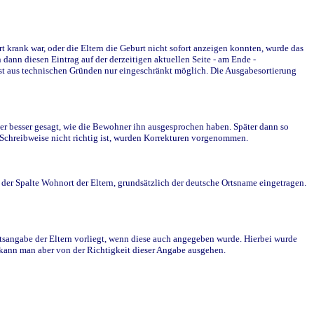
krank war, oder die Eltern die Geburt nicht sofort anzeigen konnten, wurde das
ann diesen Eintrag auf der derzeitigen aktuellen Seite - am Ende -
st aus technischen Gründen nur eingeschränkt möglich. Die Ausgabesortierung
r besser gesagt, wie die Bewohner ihn ausgesprochen haben. Später dann so
e Schreibweise nicht richtig ist, wurden Korrekturen vorgenommen.
r Spalte Wohnort der Eltern, grundsätzlich der deutsche Ortsname eingetragen.
rtsangabe der Eltern vorliegt, wenn diese auch angegeben wurde. Hierbei wurde
d kann man aber von der Richtigkeit dieser Angabe ausgehen.