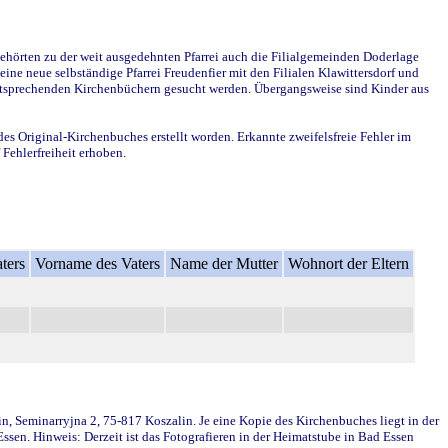
ehörten zu der weit ausgedehnten Pfarrei auch die Filialgemeinden Doderlage
ine neue selbständige Pfarrei Freudenfier mit den Filialen Klawittersdorf und
 entsprechenden Kirchenbüchern gesucht werden. Übergangsweise sind Kinder aus
des Original-Kirchenbuches erstellt worden. Erkannte zweifelsfreie Fehler im
Fehlerfreiheit erhoben.
ters
Vorname des Vaters
Name der Mutter
Wohnort der Eltern
in, Seminarryjna 2, 75-817 Koszalin. Je eine Kopie des Kirchenbuches liegt in der
en. Hinweis: Derzeit ist das Fotografieren in der Heimatstube in Bad Essen