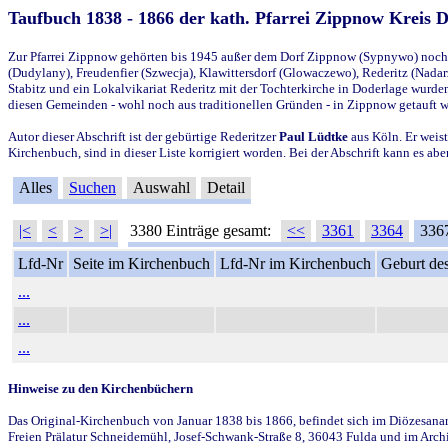
Taufbuch 1838 - 1866 der kath. Pfarrei Zippnow Kreis 
Zur Pfarrei Zippnow gehörten bis 1945 außer dem Dorf Zippnow (Sypnywo) noch d
(Dudylany), Freudenfier (Szwecja), Klawittersdorf (Glowaczewo), Rederitz (Nadarz
Stabitz und ein Lokalvikariat Rederitz mit der Tochterkirche in Doderlage wurd
diesen Gemeinden - wohl noch aus traditionellen Gründen - in Zippnow getauft 
Autor dieser Abschrift ist der gebürtige Rederitzer
Paul Lüdtke
aus Köln. Er weist
Kirchenbuch, sind in dieser Liste korrigiert worden. Bei der Abschrift kann es 
Alles
Suchen
Auswahl
Detail
|<
<
>
>|
3380 Einträge gesamt:
<<
3361
3364
336
Lfd-Nr
Seite im Kirchenbuch
Lfd-Nr im Kirchenbuch
Geburt des
...
...
...
Hinweise zu den Kirchenbüchern
Das Original-Kirchenbuch von Januar 1838 bis 1866, befindet sich im Diözesanarch
Freien Prälatur Schneidemühl, Josef-Schwank-Straße 8, 36043 Fulda und im Archi