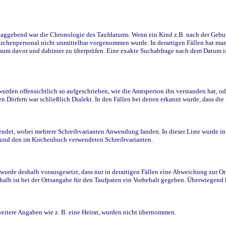
ggebend war die Chronologie des Taufdatums. Wenn ein Kind z.B. nach der Geburt 
rchenpersonal nicht unmittelbar vorgenommen wurde. In derartigen Fällen hat man d
raum davor und dahinter zu überprüfen. Eine exakte Suchabfrage nach dem Datum i
den offensichtlich so aufgeschrieben, wie die Amtsperson ihn verstanden hat, ode
n Dörfern war schließlich Dialekt. In den Fällen bei denen erkannt wurde, dass di
t, wobei mehrere Schreibvarianten Anwendung fanden. In dieser Liste wurde in de
n und den im Kirchenbuch verwendeten Schreibvarianten.
wurde deshalb vorausgesetzt, dass nur in derartigen Fällen eine Abweichung zur O
eshalb ist bei der Ortsangabe für den Taufpaten ein Vorbehalt gegeben. Überwiegen
weitere Angaben wie z. B. eine Heirat, wurden nicht übernommen.