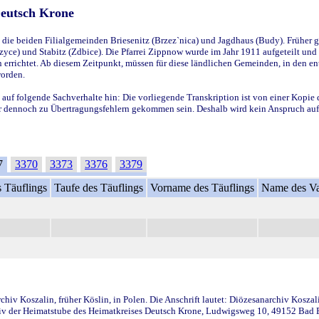
Deutsch Krone
ie beiden Filialgemeinden Briesenitz (Brzez`nica) und Jagdhaus (Budy). Früher g
yce) und Stabitz (Zdbice). Die Pfarrei Zippnow wurde im Jahr 1911 aufgeteilt und e
en errichtet. Ab diesem Zeitpunkt, müssen für diese ländlichen Gemeinden, in den
worden.
 auf folgende Sachverhalte hin: Die vorliegende Transkription ist von einer Kopie 
aber dennoch zu Übertragungsfehlern gekommen sein. Deshalb wird kein Anspruch auf 
7
3370
3373
3376
3379
 Täuflings
Taufe des Täuflings
Vorname des Täuflings
Name des Va
iv Koszalin, früher Köslin, in Polen. Die Anschrift lautet: Diözesanarchiv Koszal
v der Heimatstube des Heimatkreises Deutsch Krone, Ludwigsweg 10, 49152 Bad Ess