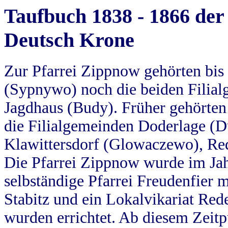
Taufbuch 1838 - 1866 der
Deutsch Krone
Zur Pfarrei Zippnow gehörten bi
(Sypnywo) noch die beiden Filial
Jagdhaus (Budy). Früher gehörten 
die Filialgemeinden Doderlage (D
Klawittersdorf (Glowaczewo), Red
Die Pfarrei Zippnow wurde im Jah
selbständige Pfarrei Freudenfier m
Stabitz und ein Lokalvikariat Red
wurden errichtet. Ab diesem Zeitp