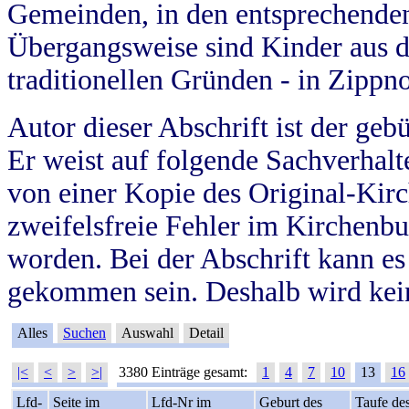
Gemeinden, in den entsprechende
Übergangsweise sind Kinder aus 
traditionellen Gründen - in Zippn
Autor dieser Abschrift ist der geb
Er weist auf folgende Sachverhalte
von einer Kopie des Original-Kirc
zweifelsfreie Fehler im Kirchenbuc
worden. Bei der Abschrift kann e
gekommen sein. Deshalb wird kein
Alles
Suchen
Auswahl
Detail
|<
<
>
>|
3380 Einträge gesamt:
1
4
7
10
13
16
Lfd-
Seite im
Lfd-Nr im
Geburt des
Taufe de