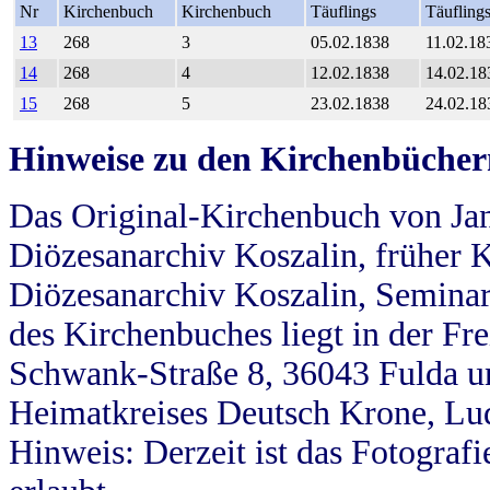
Nr
Kirchenbuch
Kirchenbuch
Täuflings
Täufling
13
268
3
05.02.1838
11.02.18
14
268
4
12.02.1838
14.02.18
15
268
5
23.02.1838
24.02.18
Hinweise zu den Kirchenbücher
Das Original-Kirchenbuch von Jan
Diözesanarchiv Koszalin, früher Kö
Diözesanarchiv Koszalin, Seminar
des Kirchenbuches liegt in der Fr
Schwank-Straße 8, 36043 Fulda u
Heimatkreises Deutsch Krone, Lu
Hinweis: Derzeit ist das Fotograf