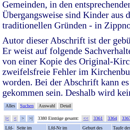
Gemeinden, in den entsprechende
Übergangsweise sind Kinder aus 
traditionellen Gründen - in Zippn
Autor dieser Abschrift ist der geb
Er weist auf folgende Sachverhalte
von einer Kopie des Original-Kirc
zweifelsfreie Fehler im Kirchenbuc
worden. Bei der Abschrift kann e
gekommen sein. Deshalb wird kein
Alles
Suchen
Auswahl
Detail
|<
<
>
>|
3380 Einträge gesamt:
<<
3361
3364
336
Lfd-
Seite im
Lfd-Nr im
Geburt des
Taufe de