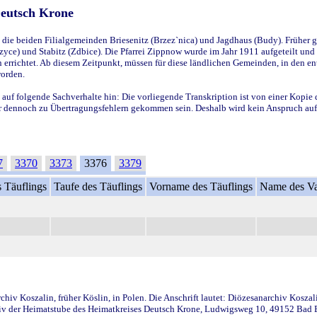
Deutsch Krone
ie beiden Filialgemeinden Briesenitz (Brzez`nica) und Jagdhaus (Budy). Früher g
yce) und Stabitz (Zdbice). Die Pfarrei Zippnow wurde im Jahr 1911 aufgeteilt und e
en errichtet. Ab diesem Zeitpunkt, müssen für diese ländlichen Gemeinden, in den
worden.
 auf folgende Sachverhalte hin: Die vorliegende Transkription ist von einer Kopie 
aber dennoch zu Übertragungsfehlern gekommen sein. Deshalb wird kein Anspruch auf 
7
3370
3373
3376
3379
 Täuflings
Taufe des Täuflings
Vorname des Täuflings
Name des Va
iv Koszalin, früher Köslin, in Polen. Die Anschrift lautet: Diözesanarchiv Koszal
v der Heimatstube des Heimatkreises Deutsch Krone, Ludwigsweg 10, 49152 Bad Ess