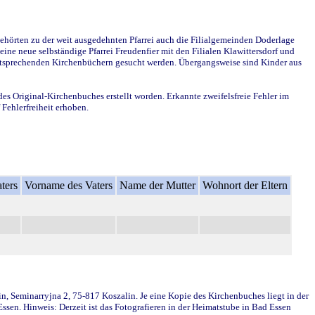
ehörten zu der weit ausgedehnten Pfarrei auch die Filialgemeinden Doderlage
ine neue selbständige Pfarrei Freudenfier mit den Filialen Klawittersdorf und
 entsprechenden Kirchenbüchern gesucht werden. Übergangsweise sind Kinder aus
des Original-Kirchenbuches erstellt worden. Erkannte zweifelsfreie Fehler im
Fehlerfreiheit erhoben.
ters
Vorname des Vaters
Name der Mutter
Wohnort der Eltern
in, Seminarryjna 2, 75-817 Koszalin. Je eine Kopie des Kirchenbuches liegt in der
en. Hinweis: Derzeit ist das Fotografieren in der Heimatstube in Bad Essen