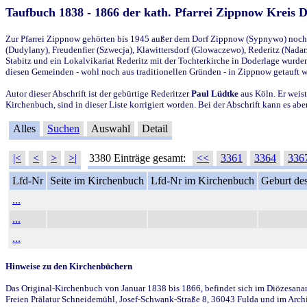
Taufbuch 1838 - 1866 der kath. Pfarrei Zippnow Kreis 
Zur Pfarrei Zippnow gehörten bis 1945 außer dem Dorf Zippnow (Sypnywo) noch d
(Dudylany), Freudenfier (Szwecja), Klawittersdorf (Glowaczewo), Rederitz (Nadarz
Stabitz und ein Lokalvikariat Rederitz mit der Tochterkirche in Doderlage wurd
diesen Gemeinden - wohl noch aus traditionellen Gründen - in Zippnow getauft 
Autor dieser Abschrift ist der gebürtige Rederitzer
Paul Lüdtke
aus Köln. Er weist
Kirchenbuch, sind in dieser Liste korrigiert worden. Bei der Abschrift kann es 
Alles
Suchen
Auswahl
Detail
|<
<
>
>|
3380 Einträge gesamt:
<<
3361
3364
336
Lfd-Nr
Seite im Kirchenbuch
Lfd-Nr im Kirchenbuch
Geburt des
...
...
...
Hinweise zu den Kirchenbüchern
Das Original-Kirchenbuch von Januar 1838 bis 1866, befindet sich im Diözesanarch
Freien Prälatur Schneidemühl, Josef-Schwank-Straße 8, 36043 Fulda und im Archi