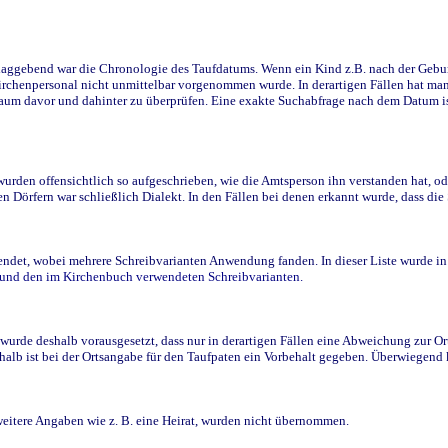
ggebend war die Chronologie des Taufdatums. Wenn ein Kind z.B. nach der Geburt 
rchenpersonal nicht unmittelbar vorgenommen wurde. In derartigen Fällen hat man d
raum davor und dahinter zu überprüfen. Eine exakte Suchabfrage nach dem Datum i
den offensichtlich so aufgeschrieben, wie die Amtsperson ihn verstanden hat, ode
n Dörfern war schließlich Dialekt. In den Fällen bei denen erkannt wurde, dass di
t, wobei mehrere Schreibvarianten Anwendung fanden. In dieser Liste wurde in de
n und den im Kirchenbuch verwendeten Schreibvarianten.
wurde deshalb vorausgesetzt, dass nur in derartigen Fällen eine Abweichung zur O
eshalb ist bei der Ortsangabe für den Taufpaten ein Vorbehalt gegeben. Überwiegen
weitere Angaben wie z. B. eine Heirat, wurden nicht übernommen.