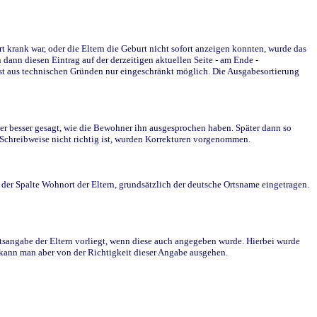
krank war, oder die Eltern die Geburt nicht sofort anzeigen konnten, wurde das
ann diesen Eintrag auf der derzeitigen aktuellen Seite - am Ende -
st aus technischen Gründen nur eingeschränkt möglich. Die Ausgabesortierung
r besser gesagt, wie die Bewohner ihn ausgesprochen haben. Später dann so
e Schreibweise nicht richtig ist, wurden Korrekturen vorgenommen.
r Spalte Wohnort der Eltern, grundsätzlich der deutsche Ortsname eingetragen.
rtsangabe der Eltern vorliegt, wenn diese auch angegeben wurde. Hierbei wurde
d kann man aber von der Richtigkeit dieser Angabe ausgehen.