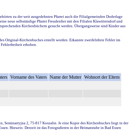
ehörten zu der weit ausgedehnten Pfarrei auch die Filialgemeinden Doderlage
ine neue selbständige Pfarrei Freudenfier mit den Filialen Klawittersdorf und
 entsprechenden Kirchenbüchern gesucht werden. Übergangsweise sind Kinder aus
des Original-Kirchenbuches erstellt worden. Erkannte zweifelsfreie Fehler im
Fehlerfreiheit erhoben.
ters
Vorname des Vaters
Name der Mutter
Wohnort der Eltern
in, Seminarryjna 2, 75-817 Koszalin. Je eine Kopie des Kirchenbuches liegt in der
en. Hinweis: Derzeit ist das Fotografieren in der Heimatstube in Bad Essen