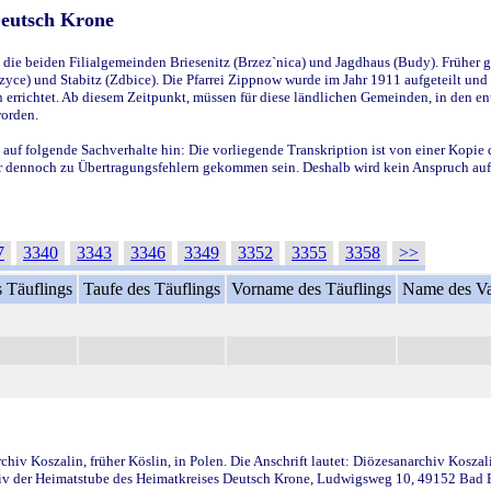
Deutsch Krone
ie beiden Filialgemeinden Briesenitz (Brzez`nica) und Jagdhaus (Budy). Früher g
yce) und Stabitz (Zdbice). Die Pfarrei Zippnow wurde im Jahr 1911 aufgeteilt und e
en errichtet. Ab diesem Zeitpunkt, müssen für diese ländlichen Gemeinden, in den
worden.
 auf folgende Sachverhalte hin: Die vorliegende Transkription ist von einer Kopie 
aber dennoch zu Übertragungsfehlern gekommen sein. Deshalb wird kein Anspruch auf 
7
3340
3343
3346
3349
3352
3355
3358
>>
 Täuflings
Taufe des Täuflings
Vorname des Täuflings
Name des Va
iv Koszalin, früher Köslin, in Polen. Die Anschrift lautet: Diözesanarchiv Koszal
v der Heimatstube des Heimatkreises Deutsch Krone, Ludwigsweg 10, 49152 Bad Ess