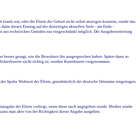
krank war, oder die Eltern die Geburt nicht sofort anzeigen konnten, wurde das
ann diesen Eintrag auf der derzeitigen aktuellen Seite - am Ende -
st aus technischen Gründen nur eingeschränkt möglich. Die Ausgabesortierung
r besser gesagt, wie die Bewohner ihn ausgesprochen haben. Später dann so
e Schreibweise nicht richtig ist, wurden Korrekturen vorgenommen.
r Spalte Wohnort der Eltern, grundsätzlich der deutsche Ortsname eingetragen.
rtsangabe der Eltern vorliegt, wenn diese auch angegeben wurde. Hierbei wurde
d kann man aber von der Richtigkeit dieser Angabe ausgehen.