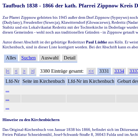
Taufbuch 1838 - 1866 der kath. Pfarrei Zippnow Kreis 
Zur Pfarrei Zippnow gehörten bis 1945 außer dem Dorf Zippnow (Sypnywo) noch d
(Dudylany), Freudenfier (Szwecja), Klawittersdorf (Glowaczewo), Rederitz (Nadarz
Stabitz und ein Lokalvikariat Rederitz mit der Tochterkirche in Doderlage wurd
diesen Gemeinden - wohl noch aus traditionellen Gründen - in Zippnow getauft 
Autor dieser Abschrift ist der gebürtige Rederitzer
Paul Lüdtke
aus Köln. Er weist
Kirchenbuch, sind in dieser Liste korrigiert worden. Bei der Abschrift kann es 
Alles
Suchen
Auswahl
Detail
|<
<
>
>|
3380 Einträge gesamt:
<<
3331
3334
333
Lfd-Nr
Seite im Kirchenbuch
Lfd-Nr im Kirchenbuch
Geburt des
...
...
...
Hinweise zu den Kirchenbüchern
Das Original-Kirchenbuch von Januar 1838 bis 1866, befindet sich im Diözesanarch
Freien Prälatur Schneidemühl, Josef-Schwank-Straße 8, 36043 Fulda und im Archi