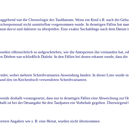
ggebend war die Chronologie des Taufdatums. Wenn ein Kind z.B. nach der Geburt 
rchenpersonal nicht unmittelbar vorgenommen wurde. In derartigen Fällen hat man d
raum davor und dahinter zu überprüfen. Eine exakte Suchabfrage nach dem Datum i
den offensichtlich so aufgeschrieben, wie die Amtsperson ihn verstanden hat, ode
n Dörfern war schließlich Dialekt. In den Fällen bei denen erkannt wurde, dass di
t, wobei mehrere Schreibvarianten Anwendung fanden. In dieser Liste wurde in de
n und den im Kirchenbuch verwendeten Schreibvarianten.
wurde deshalb vorausgesetzt, dass nur in derartigen Fällen eine Abweichung zur O
eshalb ist bei der Ortsangabe für den Taufpaten ein Vorbehalt gegeben. Überwiegen
weitere Angaben wie z. B. eine Heirat, wurden nicht übernommen.