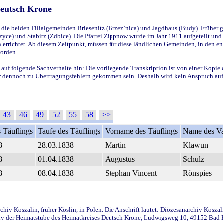
Deutsch Krone
ie beiden Filialgemeinden Briesenitz (Brzez`nica) und Jagdhaus (Budy). Früher g
yce) und Stabitz (Zdbice). Die Pfarrei Zippnow wurde im Jahr 1911 aufgeteilt und e
en errichtet. Ab diesem Zeitpunkt, müssen für diese ländlichen Gemeinden, in den
worden.
 auf folgende Sachverhalte hin: Die vorliegende Transkription ist von einer Kopie 
aber dennoch zu Übertragungsfehlern gekommen sein. Deshalb wird kein Anspruch auf 
43
46
49
52
55
58
>>
 Täuflings
Taufe des Täuflings
Vorname des Täuflings
Name des Va
8
28.03.1838
Martin
Klawun
8
01.04.1838
Augustus
Schulz
8
08.04.1838
Stephan Vincent
Rönspies
iv Koszalin, früher Köslin, in Polen. Die Anschrift lautet: Diözesanarchiv Koszal
v der Heimatstube des Heimatkreises Deutsch Krone, Ludwigsweg 10, 49152 Bad Ess