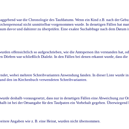
ggebend war die Chronologie des Taufdatums. Wenn ein Kind z.B. nach der Geburt 
rchenpersonal nicht unmittelbar vorgenommen wurde. In derartigen Fällen hat man d
raum davor und dahinter zu überprüfen. Eine exakte Suchabfrage nach dem Datum i
den offensichtlich so aufgeschrieben, wie die Amtsperson ihn verstanden hat, ode
n Dörfern war schließlich Dialekt. In den Fällen bei denen erkannt wurde, dass di
t, wobei mehrere Schreibvarianten Anwendung fanden. In dieser Liste wurde in de
n und den im Kirchenbuch verwendeten Schreibvarianten.
wurde deshalb vorausgesetzt, dass nur in derartigen Fällen eine Abweichung zur O
eshalb ist bei der Ortsangabe für den Taufpaten ein Vorbehalt gegeben. Überwiegen
weitere Angaben wie z. B. eine Heirat, wurden nicht übernommen.