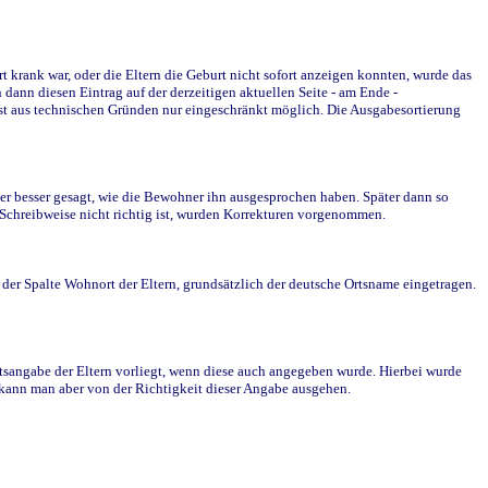
krank war, oder die Eltern die Geburt nicht sofort anzeigen konnten, wurde das
ann diesen Eintrag auf der derzeitigen aktuellen Seite - am Ende -
st aus technischen Gründen nur eingeschränkt möglich. Die Ausgabesortierung
r besser gesagt, wie die Bewohner ihn ausgesprochen haben. Später dann so
e Schreibweise nicht richtig ist, wurden Korrekturen vorgenommen.
r Spalte Wohnort der Eltern, grundsätzlich der deutsche Ortsname eingetragen.
rtsangabe der Eltern vorliegt, wenn diese auch angegeben wurde. Hierbei wurde
d kann man aber von der Richtigkeit dieser Angabe ausgehen.