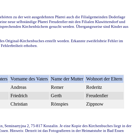
ehörten zu der weit ausgedehnten Pfarrei auch die Filialgemeinden Doderlage
ine neue selbständige Pfarrei Freudenfier mit den Filialen Klawittersdorf und
 entsprechenden Kirchenbüchern gesucht werden. Übergangsweise sind Kinder aus
des Original-Kirchenbuches erstellt worden. Erkannte zweifelsfreie Fehler im
Fehlerfreiheit erhoben.
ters
Vorname des Vaters
Name der Mutter
Wohnort der Eltern
Andreas
Remer
Rederitz
Friedrich
Gerth
Freudenfier
Christian
Rönspies
Zippnow
in, Seminarryjna 2, 75-817 Koszalin. Je eine Kopie des Kirchenbuches liegt in der
en. Hinweis: Derzeit ist das Fotografieren in der Heimatstube in Bad Essen