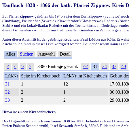
Taufbuch 1838 - 1866 der kath. Pfarrei Zippnow Kreis 
Zur Pfarrei Zippnow gehörten bis 1945 außer dem Dorf Zippnow (Sypnywo) noch d
(Dudylany), Freudenfier (Szwecja), Klawittersdorf (Glowaczewo), Rederitz (Nadarz
Stabitz und ein Lokalvikariat Rederitz mit der Tochterkirche in Doderlage wurd
diesen Gemeinden - wohl noch aus traditionellen Gründen - in Zippnow getauft 
Autor dieser Abschrift ist der gebürtige Rederitzer
Paul Lüdtke
aus Köln. Er weist
Kirchenbuch, sind in dieser Liste korrigiert worden. Bei der Abschrift kann es 
Alles
Suchen
Auswahl
Detail
|<
<
>
>|
3380 Einträge gesamt:
<<
31
34
37
40
Lfd-Nr
Seite im Kirchenbuch
Lfd-Nr im Kirchenbuch
Geburt des
31
1
12
17.03.183
32
2
1
30.03.183
33
2
2
29.03.183
Hinweise zu den Kirchenbüchern
Das Original-Kirchenbuch von Januar 1838 bis 1866, befindet sich im Diözesanarch
Freien Prälatur Schneidemühl, Josef-Schwank-Straße 8, 36043 Fulda und im Archi