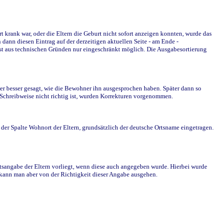
krank war, oder die Eltern die Geburt nicht sofort anzeigen konnten, wurde das
ann diesen Eintrag auf der derzeitigen aktuellen Seite - am Ende -
st aus technischen Gründen nur eingeschränkt möglich. Die Ausgabesortierung
r besser gesagt, wie die Bewohner ihn ausgesprochen haben. Später dann so
e Schreibweise nicht richtig ist, wurden Korrekturen vorgenommen.
r Spalte Wohnort der Eltern, grundsätzlich der deutsche Ortsname eingetragen.
rtsangabe der Eltern vorliegt, wenn diese auch angegeben wurde. Hierbei wurde
d kann man aber von der Richtigkeit dieser Angabe ausgehen.