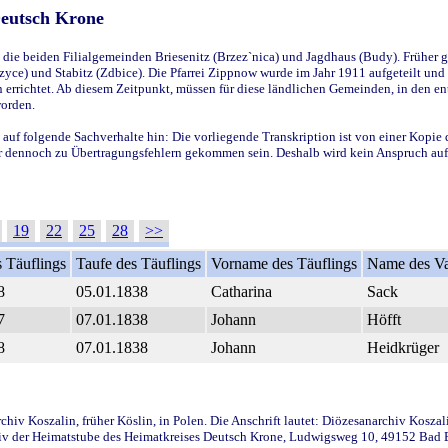
Deutsch Krone
ie beiden Filialgemeinden Briesenitz (Brzez`nica) und Jagdhaus (Budy). Früher g
yce) und Stabitz (Zdbice). Die Pfarrei Zippnow wurde im Jahr 1911 aufgeteilt und e
en errichtet. Ab diesem Zeitpunkt, müssen für diese ländlichen Gemeinden, in den
worden.
 auf folgende Sachverhalte hin: Die vorliegende Transkription ist von einer Kopie 
aber dennoch zu Übertragungsfehlern gekommen sein. Deshalb wird kein Anspruch auf 
19
22
25
28
>>
 Täuflings
Taufe des Täuflings
Vorname des Täuflings
Name des Va
8
05.01.1838
Catharina
Sack
7
07.01.1838
Johann
Höfft
8
07.01.1838
Johann
Heidkrüger
iv Koszalin, früher Köslin, in Polen. Die Anschrift lautet: Diözesanarchiv Koszal
v der Heimatstube des Heimatkreises Deutsch Krone, Ludwigsweg 10, 49152 Bad Ess