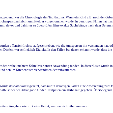
ggebend war die Chronologie des Taufdatums. Wenn ein Kind z.B. nach der Geburt 
rchenpersonal nicht unmittelbar vorgenommen wurde. In derartigen Fällen hat man d
raum davor und dahinter zu überprüfen. Eine exakte Suchabfrage nach dem Datum i
den offensichtlich so aufgeschrieben, wie die Amtsperson ihn verstanden hat, ode
n Dörfern war schließlich Dialekt. In den Fällen bei denen erkannt wurde, dass di
t, wobei mehrere Schreibvarianten Anwendung fanden. In dieser Liste wurde in de
n und den im Kirchenbuch verwendeten Schreibvarianten.
wurde deshalb vorausgesetzt, dass nur in derartigen Fällen eine Abweichung zur O
eshalb ist bei der Ortsangabe für den Taufpaten ein Vorbehalt gegeben. Überwiegen
weitere Angaben wie z. B. eine Heirat, wurden nicht übernommen.