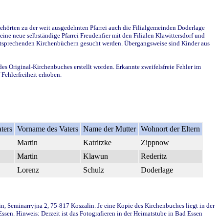
ehörten zu der weit ausgedehnten Pfarrei auch die Filialgemeinden Doderlage
ine neue selbständige Pfarrei Freudenfier mit den Filialen Klawittersdorf und
 entsprechenden Kirchenbüchern gesucht werden. Übergangsweise sind Kinder aus
des Original-Kirchenbuches erstellt worden. Erkannte zweifelsfreie Fehler im
Fehlerfreiheit erhoben.
ters
Vorname des Vaters
Name der Mutter
Wohnort der Eltern
Martin
Katritzke
Zippnow
Martin
Klawun
Rederitz
Lorenz
Schulz
Doderlage
in, Seminarryjna 2, 75-817 Koszalin. Je eine Kopie des Kirchenbuches liegt in der
en. Hinweis: Derzeit ist das Fotografieren in der Heimatstube in Bad Essen