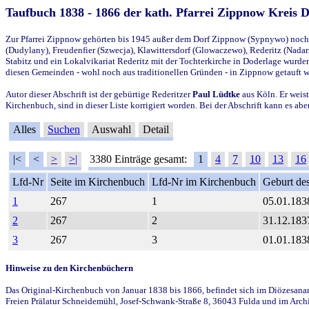
Taufbuch 1838 - 1866 der kath. Pfarrei Zippnow Kreis 
Zur Pfarrei Zippnow gehörten bis 1945 außer dem Dorf Zippnow (Sypnywo) noch d
(Dudylany), Freudenfier (Szwecja), Klawittersdorf (Glowaczewo), Rederitz (Nadarz
Stabitz und ein Lokalvikariat Rederitz mit der Tochterkirche in Doderlage wurd
diesen Gemeinden - wohl noch aus traditionellen Gründen - in Zippnow getauft 
Autor dieser Abschrift ist der gebürtige Rederitzer
Paul Lüdtke
aus Köln. Er weist
Kirchenbuch, sind in dieser Liste korrigiert worden. Bei der Abschrift kann es 
Alles
Suchen
Auswahl
Detail
|<
<
>
>|
3380 Einträge gesamt:
1
4
7
10
13
16
Lfd-Nr
Seite im Kirchenbuch
Lfd-Nr im Kirchenbuch
Geburt des
1
267
1
05.01.183
2
267
2
31.12.183
3
267
3
01.01.183
Hinweise zu den Kirchenbüchern
Das Original-Kirchenbuch von Januar 1838 bis 1866, befindet sich im Diözesanarch
Freien Prälatur Schneidemühl, Josef-Schwank-Straße 8, 36043 Fulda und im Archi