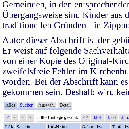
Gemeinden, in den entsprechende
Übergangsweise sind Kinder aus 
traditionellen Gründen - in Zippn
Autor dieser Abschrift ist der geb
Er weist auf folgende Sachverhalte
von einer Kopie des Original-Kirc
zweifelsfreie Fehler im Kirchenbuc
worden. Bei der Abschrift kann e
gekommen sein. Deshalb wird kein
Alles
Suchen
Auswahl
Detail
|<
<
>
>|
3380 Einträge gesamt:
<<
3361
3364
336
Lfd-
Seite im
Lfd-Nr im
Geburt des
Taufe de