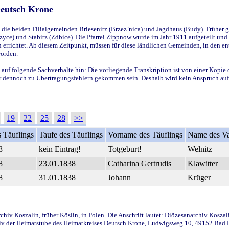
Deutsch Krone
ie beiden Filialgemeinden Briesenitz (Brzez`nica) und Jagdhaus (Budy). Früher g
yce) und Stabitz (Zdbice). Die Pfarrei Zippnow wurde im Jahr 1911 aufgeteilt und e
en errichtet. Ab diesem Zeitpunkt, müssen für diese ländlichen Gemeinden, in den
worden.
 auf folgende Sachverhalte hin: Die vorliegende Transkription ist von einer Kopie 
aber dennoch zu Übertragungsfehlern gekommen sein. Deshalb wird kein Anspruch auf 
19
22
25
28
>>
 Täuflings
Taufe des Täuflings
Vorname des Täuflings
Name des Va
8
kein Eintrag!
Totgeburt!
Welnitz
8
23.01.1838
Catharina Gertrudis
Klawitter
8
31.01.1838
Johann
Krüger
iv Koszalin, früher Köslin, in Polen. Die Anschrift lautet: Diözesanarchiv Koszal
v der Heimatstube des Heimatkreises Deutsch Krone, Ludwigsweg 10, 49152 Bad Ess