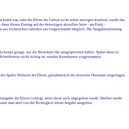
krank war, oder die Eltern die Geburt nicht sofort anzeigen konnten, wurde das
ann diesen Eintrag auf der derzeitigen aktuellen Seite - am Ende -
st aus technischen Gründen nur eingeschränkt möglich. Die Ausgabesortierung
r besser gesagt, wie die Bewohner ihn ausgesprochen haben. Später dann so
e Schreibweise nicht richtig ist, wurden Korrekturen vorgenommen.
r Spalte Wohnort der Eltern, grundsätzlich der deutsche Ortsname eingetragen.
rtsangabe der Eltern vorliegt, wenn diese auch angegeben wurde. Hierbei wurde
d kann man aber von der Richtigkeit dieser Angabe ausgehen.