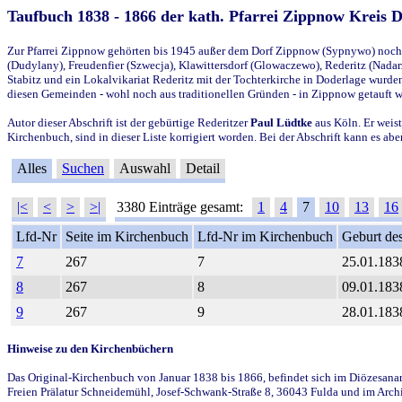
Taufbuch 1838 - 1866 der kath. Pfarrei Zippnow Kreis 
Zur Pfarrei Zippnow gehörten bis 1945 außer dem Dorf Zippnow (Sypnywo) noch d
(Dudylany), Freudenfier (Szwecja), Klawittersdorf (Glowaczewo), Rederitz (Nadarz
Stabitz und ein Lokalvikariat Rederitz mit der Tochterkirche in Doderlage wurd
diesen Gemeinden - wohl noch aus traditionellen Gründen - in Zippnow getauft 
Autor dieser Abschrift ist der gebürtige Rederitzer
Paul Lüdtke
aus Köln. Er weist
Kirchenbuch, sind in dieser Liste korrigiert worden. Bei der Abschrift kann es 
Alles
Suchen
Auswahl
Detail
|<
<
>
>|
3380 Einträge gesamt:
1
4
7
10
13
16
Lfd-Nr
Seite im Kirchenbuch
Lfd-Nr im Kirchenbuch
Geburt des
7
267
7
25.01.183
8
267
8
09.01.183
9
267
9
28.01.183
Hinweise zu den Kirchenbüchern
Das Original-Kirchenbuch von Januar 1838 bis 1866, befindet sich im Diözesanarch
Freien Prälatur Schneidemühl, Josef-Schwank-Straße 8, 36043 Fulda und im Archi