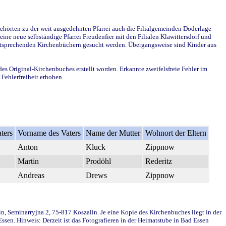
ehörten zu der weit ausgedehnten Pfarrei auch die Filialgemeinden Doderlage
ine neue selbständige Pfarrei Freudenfier mit den Filialen Klawittersdorf und
 entsprechenden Kirchenbüchern gesucht werden. Übergangsweise sind Kinder aus
des Original-Kirchenbuches erstellt worden. Erkannte zweifelsfreie Fehler im
Fehlerfreiheit erhoben.
ters
Vorname des Vaters
Name der Mutter
Wohnort der Eltern
Anton
Kluck
Zippnow
Martin
Prodöhl
Rederitz
Andreas
Drews
Zippnow
in, Seminarryjna 2, 75-817 Koszalin. Je eine Kopie des Kirchenbuches liegt in der
en. Hinweis: Derzeit ist das Fotografieren in der Heimatstube in Bad Essen