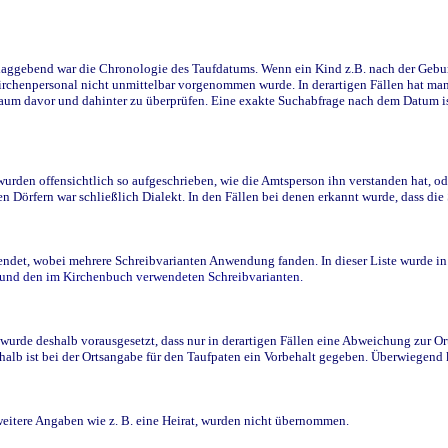
ggebend war die Chronologie des Taufdatums. Wenn ein Kind z.B. nach der Geburt 
rchenpersonal nicht unmittelbar vorgenommen wurde. In derartigen Fällen hat man d
raum davor und dahinter zu überprüfen. Eine exakte Suchabfrage nach dem Datum i
den offensichtlich so aufgeschrieben, wie die Amtsperson ihn verstanden hat, ode
n Dörfern war schließlich Dialekt. In den Fällen bei denen erkannt wurde, dass di
t, wobei mehrere Schreibvarianten Anwendung fanden. In dieser Liste wurde in de
n und den im Kirchenbuch verwendeten Schreibvarianten.
wurde deshalb vorausgesetzt, dass nur in derartigen Fällen eine Abweichung zur O
eshalb ist bei der Ortsangabe für den Taufpaten ein Vorbehalt gegeben. Überwiegen
weitere Angaben wie z. B. eine Heirat, wurden nicht übernommen.