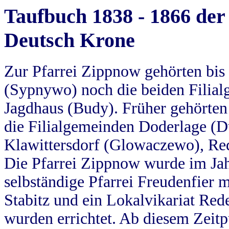
Taufbuch 1838 - 1866 der
Deutsch Krone
Zur Pfarrei Zippnow gehörten bi
(Sypnywo) noch die beiden Filial
Jagdhaus (Budy). Früher gehörten 
die Filialgemeinden Doderlage (D
Klawittersdorf (Glowaczewo), Red
Die Pfarrei Zippnow wurde im Jah
selbständige Pfarrei Freudenfier m
Stabitz und ein Lokalvikariat Red
wurden errichtet. Ab diesem Zeitp