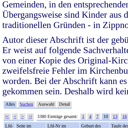
Gemeinden, in den entsprechende
Übergangsweise sind Kinder aus 
traditionellen Gründen - in Zippn
Autor dieser Abschrift ist der geb
Er weist auf folgende Sachverhalte
von einer Kopie des Original-Kirc
zweifelsfreie Fehler im Kirchenbuc
worden. Bei der Abschrift kann e
gekommen sein. Deshalb wird kein
Alles
Suchen
Auswahl
Detail
|<
<
>
>|
3380 Einträge gesamt:
1
4
7
10
13
16
Lfd-
Seite im
Lfd-Nr im
Geburt des
Taufe de