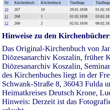
Nr
Kirchenbuch
Kirchenbuch
Täuflings
Täufling
10
267
10
29.01.1838
01.02.18
11
268
1
01.02.1838
03.02.18
12
268
2
02.02.1838
08.02.18
Hinweise zu den Kirchenbücher
Das Original-Kirchenbuch von Jan
Diözesanarchiv Koszalin, früher Kö
Diözesanarchiv Koszalin, Seminar
des Kirchenbuches liegt in der Fr
Schwank-Straße 8, 36043 Fulda u
Heimatkreises Deutsch Krone, Lu
Hinweis: Derzeit ist das Fotograf