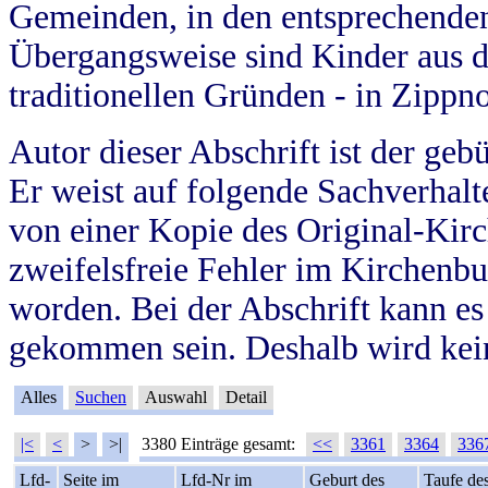
Gemeinden, in den entsprechende
Übergangsweise sind Kinder aus 
traditionellen Gründen - in Zippn
Autor dieser Abschrift ist der geb
Er weist auf folgende Sachverhalte
von einer Kopie des Original-Kirc
zweifelsfreie Fehler im Kirchenbuc
worden. Bei der Abschrift kann e
gekommen sein. Deshalb wird kein
Alles
Suchen
Auswahl
Detail
|<
<
>
>|
3380 Einträge gesamt:
<<
3361
3364
336
Lfd-
Seite im
Lfd-Nr im
Geburt des
Taufe de