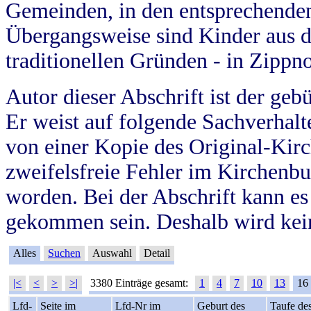
Gemeinden, in den entsprechende
Übergangsweise sind Kinder aus 
traditionellen Gründen - in Zippn
Autor dieser Abschrift ist der geb
Er weist auf folgende Sachverhalte
von einer Kopie des Original-Kirc
zweifelsfreie Fehler im Kirchenbuc
worden. Bei der Abschrift kann e
gekommen sein. Deshalb wird kein
Alles
Suchen
Auswahl
Detail
|<
<
>
>|
3380 Einträge gesamt:
1
4
7
10
13
16
Lfd-
Seite im
Lfd-Nr im
Geburt des
Taufe de