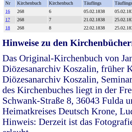
Nr
Kirchenbuch
Kirchenbuch
Täuflings
Täufling
16
268
6
05.02.1838
05.02.18
17
268
7
21.02.1838
25.02.18
18
268
8
22.02.1838
25.02.18
Hinweise zu den Kirchenbücher
Das Original-Kirchenbuch von Jan
Diözesanarchiv Koszalin, früher Kö
Diözesanarchiv Koszalin, Seminar
des Kirchenbuches liegt in der Fr
Schwank-Straße 8, 36043 Fulda u
Heimatkreises Deutsch Krone, Lu
Hinweis: Derzeit ist das Fotograf