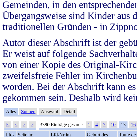
Gemeinden, in den entsprechende
Übergangsweise sind Kinder aus 
traditionellen Gründen - in Zippn
Autor dieser Abschrift ist der geb
Er weist auf folgende Sachverhalte
von einer Kopie des Original-Kirc
zweifelsfreie Fehler im Kirchenbuc
worden. Bei der Abschrift kann e
gekommen sein. Deshalb wird kein
Alles
Suchen
Auswahl
Detail
|<
<
>
>|
3380 Einträge gesamt:
1
4
7
10
13
16
Lfd-
Seite im
Lfd-Nr im
Geburt des
Taufe de