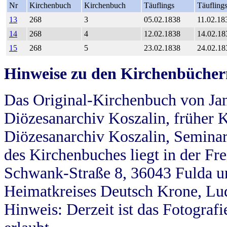
Nr
Kirchenbuch
Kirchenbuch
Täuflings
Täufling
13
268
3
05.02.1838
11.02.18
14
268
4
12.02.1838
14.02.18
15
268
5
23.02.1838
24.02.18
Hinweise zu den Kirchenbücher
Das Original-Kirchenbuch von Jan
Diözesanarchiv Koszalin, früher Kö
Diözesanarchiv Koszalin, Seminar
des Kirchenbuches liegt in der Fr
Schwank-Straße 8, 36043 Fulda u
Heimatkreises Deutsch Krone, Lu
Hinweis: Derzeit ist das Fotograf