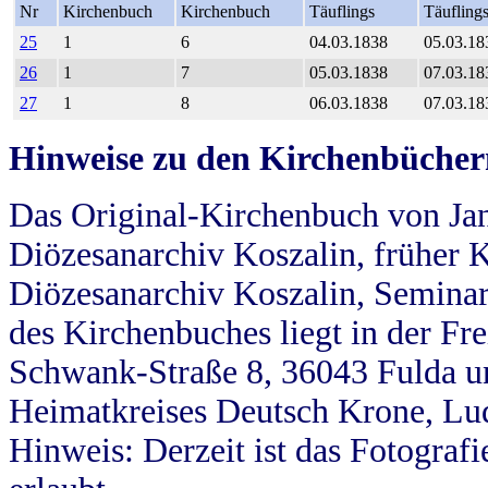
Nr
Kirchenbuch
Kirchenbuch
Täuflings
Täufling
25
1
6
04.03.1838
05.03.18
26
1
7
05.03.1838
07.03.18
27
1
8
06.03.1838
07.03.18
Hinweise zu den Kirchenbücher
Das Original-Kirchenbuch von Jan
Diözesanarchiv Koszalin, früher Kö
Diözesanarchiv Koszalin, Seminar
des Kirchenbuches liegt in der Fr
Schwank-Straße 8, 36043 Fulda u
Heimatkreises Deutsch Krone, Lu
Hinweis: Derzeit ist das Fotograf