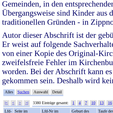
Gemeinden, in den entsprechende
Übergangsweise sind Kinder aus 
traditionellen Gründen - in Zippn
Autor dieser Abschrift ist der geb
Er weist auf folgende Sachverhalte
von einer Kopie des Original-Kirc
zweifelsfreie Fehler im Kirchenbuc
worden. Bei der Abschrift kann e
gekommen sein. Deshalb wird kein
Alles
Suchen
Auswahl
Detail
|<
<
>
>|
3380 Einträge gesamt:
1
4
7
10
13
16
Lfd-
Seite im
Lfd-Nr im
Geburt des
Taufe de