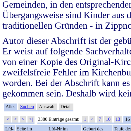
Gemeinden, in den entsprechende
Übergangsweise sind Kinder aus 
traditionellen Gründen - in Zippn
Autor dieser Abschrift ist der geb
Er weist auf folgende Sachverhalte
von einer Kopie des Original-Kirc
zweifelsfreie Fehler im Kirchenbuc
worden. Bei der Abschrift kann e
gekommen sein. Deshalb wird kein
Alles
Suchen
Auswahl
Detail
|<
<
>
>|
3380 Einträge gesamt:
1
4
7
10
13
16
Lfd-
Seite im
Lfd-Nr im
Geburt des
Taufe de