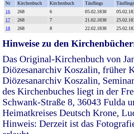
Nr
Kirchenbuch
Kirchenbuch
Täuflings
Täufling
16
268
6
05.02.1838
05.02.18
17
268
7
21.02.1838
25.02.18
18
268
8
22.02.1838
25.02.18
Hinweise zu den Kirchenbücher
Das Original-Kirchenbuch von Jan
Diözesanarchiv Koszalin, früher Kö
Diözesanarchiv Koszalin, Seminar
des Kirchenbuches liegt in der Fr
Schwank-Straße 8, 36043 Fulda u
Heimatkreises Deutsch Krone, Lu
Hinweis: Derzeit ist das Fotograf