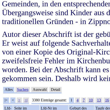
Gemeinden, in den entsprechende
Übergangsweise sind Kinder aus 
traditionellen Gründen - in Zippn
Autor dieser Abschrift ist der geb
Er weist auf folgende Sachverhalte
von einer Kopie des Original-Kirc
zweifelsfreie Fehler im Kirchenbuc
worden. Bei der Abschrift kann e
gekommen sein. Deshalb wird kein
Alles
Suchen
Auswahl
Detail
|<
<
>
>|
3380 Einträge gesamt:
1
4
7
10
13
16
Lfd-
Seite im
Lfd-Nr im
Geburt des
Taufe de