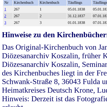
Nr
Kirchenbuch
Kirchenbuch
Täuflings
Täufling
1
267
1
05.01.1838
05.01.18
2
267
2
31.12.1837
07.01.18
3
267
3
01.01.1838
07.01.18
Hinweise zu den Kirchenbücher
Das Original-Kirchenbuch von Jan
Diözesanarchiv Koszalin, früher Kö
Diözesanarchiv Koszalin, Seminar
des Kirchenbuches liegt in der Fr
Schwank-Straße 8, 36043 Fulda u
Heimatkreises Deutsch Krone, Lu
Hinweis: Derzeit ist das Fotograf