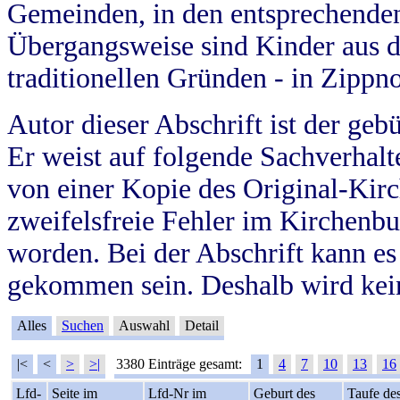
Gemeinden, in den entsprechende
Übergangsweise sind Kinder aus 
traditionellen Gründen - in Zippn
Autor dieser Abschrift ist der geb
Er weist auf folgende Sachverhalte
von einer Kopie des Original-Kirc
zweifelsfreie Fehler im Kirchenbuc
worden. Bei der Abschrift kann e
gekommen sein. Deshalb wird kein
Alles
Suchen
Auswahl
Detail
|<
<
>
>|
3380 Einträge gesamt:
1
4
7
10
13
16
Lfd-
Seite im
Lfd-Nr im
Geburt des
Taufe de