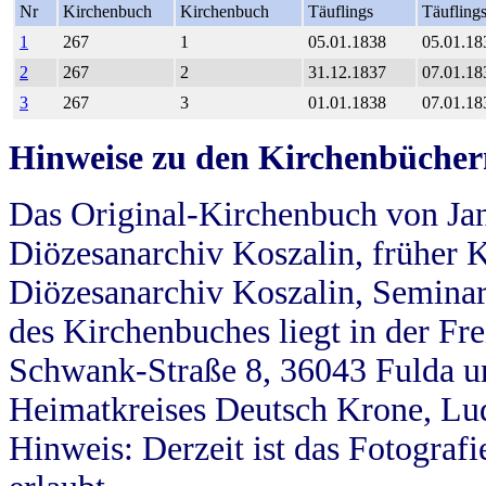
Nr
Kirchenbuch
Kirchenbuch
Täuflings
Täufling
1
267
1
05.01.1838
05.01.18
2
267
2
31.12.1837
07.01.18
3
267
3
01.01.1838
07.01.18
Hinweise zu den Kirchenbücher
Das Original-Kirchenbuch von Jan
Diözesanarchiv Koszalin, früher Kö
Diözesanarchiv Koszalin, Seminar
des Kirchenbuches liegt in der Fr
Schwank-Straße 8, 36043 Fulda u
Heimatkreises Deutsch Krone, Lu
Hinweis: Derzeit ist das Fotograf