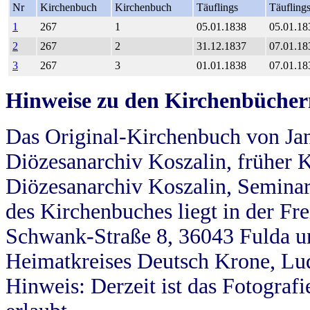
Nr
Kirchenbuch
Kirchenbuch
Täuflings
Täufling
1
267
1
05.01.1838
05.01.18
2
267
2
31.12.1837
07.01.18
3
267
3
01.01.1838
07.01.18
Hinweise zu den Kirchenbücher
Das Original-Kirchenbuch von Jan
Diözesanarchiv Koszalin, früher Kö
Diözesanarchiv Koszalin, Seminar
des Kirchenbuches liegt in der Fr
Schwank-Straße 8, 36043 Fulda u
Heimatkreises Deutsch Krone, Lu
Hinweis: Derzeit ist das Fotograf