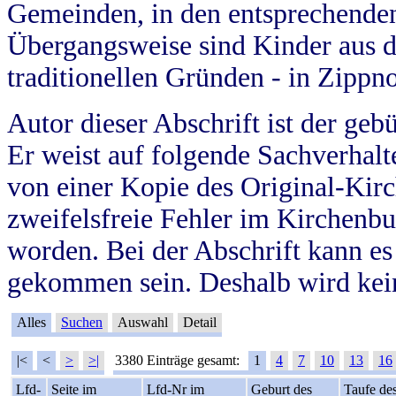
Gemeinden, in den entsprechende
Übergangsweise sind Kinder aus 
traditionellen Gründen - in Zippn
Autor dieser Abschrift ist der geb
Er weist auf folgende Sachverhalte
von einer Kopie des Original-Kirc
zweifelsfreie Fehler im Kirchenbuc
worden. Bei der Abschrift kann e
gekommen sein. Deshalb wird kein
Alles
Suchen
Auswahl
Detail
|<
<
>
>|
3380 Einträge gesamt:
1
4
7
10
13
16
Lfd-
Seite im
Lfd-Nr im
Geburt des
Taufe de