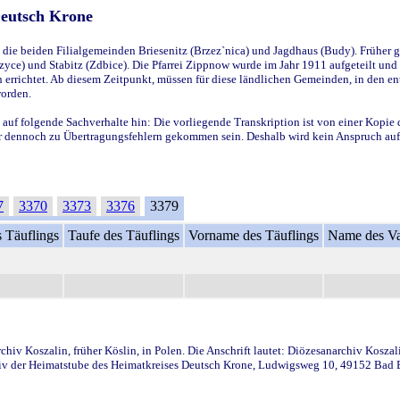
Deutsch Krone
ie beiden Filialgemeinden Briesenitz (Brzez`nica) und Jagdhaus (Budy). Früher g
yce) und Stabitz (Zdbice). Die Pfarrei Zippnow wurde im Jahr 1911 aufgeteilt und e
en errichtet. Ab diesem Zeitpunkt, müssen für diese ländlichen Gemeinden, in den
worden.
 auf folgende Sachverhalte hin: Die vorliegende Transkription ist von einer Kopie 
aber dennoch zu Übertragungsfehlern gekommen sein. Deshalb wird kein Anspruch auf 
7
3370
3373
3376
3379
 Täuflings
Taufe des Täuflings
Vorname des Täuflings
Name des Va
iv Koszalin, früher Köslin, in Polen. Die Anschrift lautet: Diözesanarchiv Koszal
v der Heimatstube des Heimatkreises Deutsch Krone, Ludwigsweg 10, 49152 Bad Ess