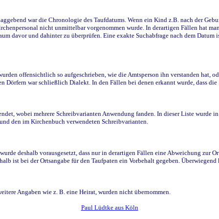
ggebend war die Chronologie des Taufdatums. Wenn ein Kind z.B. nach der Geburt 
rchenpersonal nicht unmittelbar vorgenommen wurde. In derartigen Fällen hat man d
raum davor und dahinter zu überprüfen. Eine exakte Suchabfrage nach dem Datum i
den offensichtlich so aufgeschrieben, wie die Amtsperson ihn verstanden hat, ode
n Dörfern war schließlich Dialekt. In den Fällen bei denen erkannt wurde, dass di
t, wobei mehrere Schreibvarianten Anwendung fanden. In dieser Liste wurde in de
n und den im Kirchenbuch verwendeten Schreibvarianten.
wurde deshalb vorausgesetzt, dass nur in derartigen Fällen eine Abweichung zur O
eshalb ist bei der Ortsangabe für den Taufpaten ein Vorbehalt gegeben. Überwiegen
weitere Angaben wie z. B. eine Heirat, wurden nicht übernommen.
Paul Lüdtke aus Köln