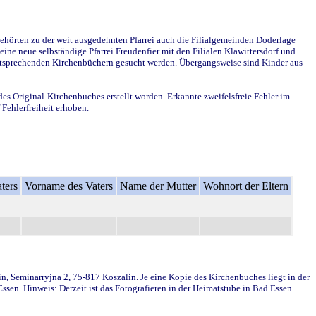
ehörten zu der weit ausgedehnten Pfarrei auch die Filialgemeinden Doderlage
ine neue selbständige Pfarrei Freudenfier mit den Filialen Klawittersdorf und
 entsprechenden Kirchenbüchern gesucht werden. Übergangsweise sind Kinder aus
des Original-Kirchenbuches erstellt worden. Erkannte zweifelsfreie Fehler im
Fehlerfreiheit erhoben.
ters
Vorname des Vaters
Name der Mutter
Wohnort der Eltern
in, Seminarryjna 2, 75-817 Koszalin. Je eine Kopie des Kirchenbuches liegt in der
en. Hinweis: Derzeit ist das Fotografieren in der Heimatstube in Bad Essen