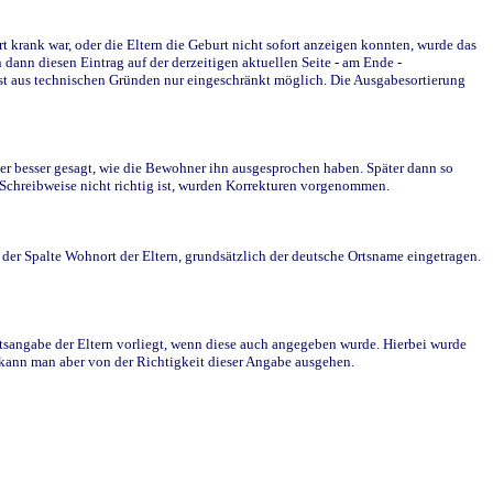
krank war, oder die Eltern die Geburt nicht sofort anzeigen konnten, wurde das
ann diesen Eintrag auf der derzeitigen aktuellen Seite - am Ende -
st aus technischen Gründen nur eingeschränkt möglich. Die Ausgabesortierung
r besser gesagt, wie die Bewohner ihn ausgesprochen haben. Später dann so
e Schreibweise nicht richtig ist, wurden Korrekturen vorgenommen.
r Spalte Wohnort der Eltern, grundsätzlich der deutsche Ortsname eingetragen.
rtsangabe der Eltern vorliegt, wenn diese auch angegeben wurde. Hierbei wurde
d kann man aber von der Richtigkeit dieser Angabe ausgehen.