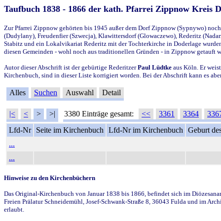
Taufbuch 1838 - 1866 der kath. Pfarrei Zippnow Kreis 
Zur Pfarrei Zippnow gehörten bis 1945 außer dem Dorf Zippnow (Sypnywo) noch d
(Dudylany), Freudenfier (Szwecja), Klawittersdorf (Glowaczewo), Rederitz (Nadarz
Stabitz und ein Lokalvikariat Rederitz mit der Tochterkirche in Doderlage wurd
diesen Gemeinden - wohl noch aus traditionellen Gründen - in Zippnow getauft 
Autor dieser Abschrift ist der gebürtige Rederitzer
Paul Lüdtke
aus Köln. Er weist
Kirchenbuch, sind in dieser Liste korrigiert worden. Bei der Abschrift kann es 
Alles
Suchen
Auswahl
Detail
|<
<
>
>|
3380 Einträge gesamt:
<<
3361
3364
336
Lfd-Nr
Seite im Kirchenbuch
Lfd-Nr im Kirchenbuch
Geburt des
...
...
Hinweise zu den Kirchenbüchern
Das Original-Kirchenbuch von Januar 1838 bis 1866, befindet sich im Diözesanarch
Freien Prälatur Schneidemühl, Josef-Schwank-Straße 8, 36043 Fulda und im Archi
erlaubt.