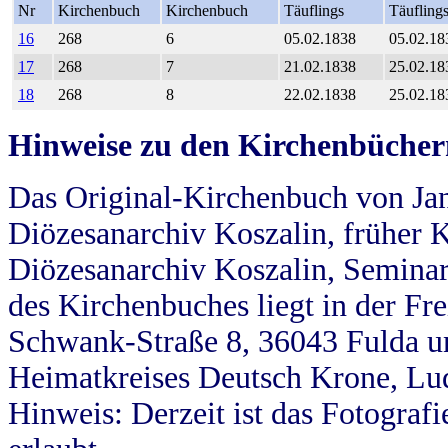
Nr
Kirchenbuch
Kirchenbuch
Täuflings
Täufling
16
268
6
05.02.1838
05.02.18
17
268
7
21.02.1838
25.02.18
18
268
8
22.02.1838
25.02.18
Hinweise zu den Kirchenbücher
Das Original-Kirchenbuch von Jan
Diözesanarchiv Koszalin, früher Kö
Diözesanarchiv Koszalin, Seminar
des Kirchenbuches liegt in der Fr
Schwank-Straße 8, 36043 Fulda u
Heimatkreises Deutsch Krone, Lu
Hinweis: Derzeit ist das Fotograf