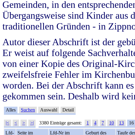
Gemeinden, in den entsprechende
Übergangsweise sind Kinder aus 
traditionellen Gründen - in Zippn
Autor dieser Abschrift ist der geb
Er weist auf folgende Sachverhalte
von einer Kopie des Original-Kirc
zweifelsfreie Fehler im Kirchenbuc
worden. Bei der Abschrift kann e
gekommen sein. Deshalb wird kein
Alles
Suchen
Auswahl
Detail
|<
<
>
>|
3380 Einträge gesamt:
1
4
7
10
13
16
Lfd-
Seite im
Lfd-Nr im
Geburt des
Taufe de