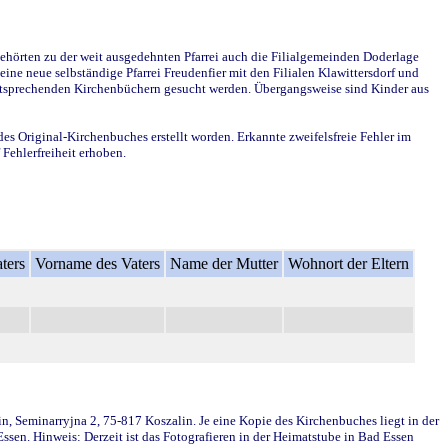
ehörten zu der weit ausgedehnten Pfarrei auch die Filialgemeinden Doderlage
ine neue selbständige Pfarrei Freudenfier mit den Filialen Klawittersdorf und
 entsprechenden Kirchenbüchern gesucht werden. Übergangsweise sind Kinder aus
des Original-Kirchenbuches erstellt worden. Erkannte zweifelsfreie Fehler im
Fehlerfreiheit erhoben.
ters
Vorname des Vaters
Name der Mutter
Wohnort der Eltern
in, Seminarryjna 2, 75-817 Koszalin. Je eine Kopie des Kirchenbuches liegt in der
en. Hinweis: Derzeit ist das Fotografieren in der Heimatstube in Bad Essen