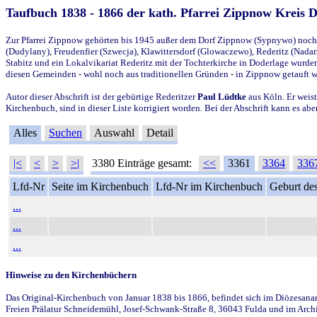
Taufbuch 1838 - 1866 der kath. Pfarrei Zippnow Kreis 
Zur Pfarrei Zippnow gehörten bis 1945 außer dem Dorf Zippnow (Sypnywo) noch d
(Dudylany), Freudenfier (Szwecja), Klawittersdorf (Glowaczewo), Rederitz (Nadarz
Stabitz und ein Lokalvikariat Rederitz mit der Tochterkirche in Doderlage wurd
diesen Gemeinden - wohl noch aus traditionellen Gründen - in Zippnow getauft 
Autor dieser Abschrift ist der gebürtige Rederitzer
Paul Lüdtke
aus Köln. Er weist
Kirchenbuch, sind in dieser Liste korrigiert worden. Bei der Abschrift kann es 
Alles
Suchen
Auswahl
Detail
|<
<
>
>|
3380 Einträge gesamt:
<<
3361
3364
336
Lfd-Nr
Seite im Kirchenbuch
Lfd-Nr im Kirchenbuch
Geburt des
...
...
...
Hinweise zu den Kirchenbüchern
Das Original-Kirchenbuch von Januar 1838 bis 1866, befindet sich im Diözesanarch
Freien Prälatur Schneidemühl, Josef-Schwank-Straße 8, 36043 Fulda und im Archi