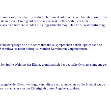
krank war, oder die Eltern die Geburt nicht sofort anzeigen konnten, wurde das
ann diesen Eintrag auf der derzeitigen aktuellen Seite - am Ende -
st aus technischen Gründen nur eingeschränkt möglich. Die Ausgabesortierung
r besser gesagt, wie die Bewohner ihn ausgesprochen haben. Später dann so
e Schreibweise nicht richtig ist, wurden Korrekturen vorgenommen.
r Spalte Wohnort der Eltern, grundsätzlich der deutsche Ortsname eingetragen.
rtsangabe der Eltern vorliegt, wenn diese auch angegeben wurde. Hierbei wurde
d kann man aber von der Richtigkeit dieser Angabe ausgehen.