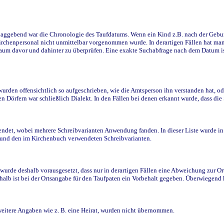
ggebend war die Chronologie des Taufdatums. Wenn ein Kind z.B. nach der Geburt 
rchenpersonal nicht unmittelbar vorgenommen wurde. In derartigen Fällen hat man d
raum davor und dahinter zu überprüfen. Eine exakte Suchabfrage nach dem Datum i
den offensichtlich so aufgeschrieben, wie die Amtsperson ihn verstanden hat, ode
n Dörfern war schließlich Dialekt. In den Fällen bei denen erkannt wurde, dass di
t, wobei mehrere Schreibvarianten Anwendung fanden. In dieser Liste wurde in de
n und den im Kirchenbuch verwendeten Schreibvarianten.
wurde deshalb vorausgesetzt, dass nur in derartigen Fällen eine Abweichung zur O
eshalb ist bei der Ortsangabe für den Taufpaten ein Vorbehalt gegeben. Überwiegen
weitere Angaben wie z. B. eine Heirat, wurden nicht übernommen.