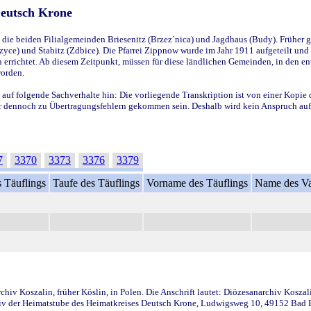
Deutsch Krone
ie beiden Filialgemeinden Briesenitz (Brzez`nica) und Jagdhaus (Budy). Früher g
yce) und Stabitz (Zdbice). Die Pfarrei Zippnow wurde im Jahr 1911 aufgeteilt und e
en errichtet. Ab diesem Zeitpunkt, müssen für diese ländlichen Gemeinden, in den
worden.
 auf folgende Sachverhalte hin: Die vorliegende Transkription ist von einer Kopie 
aber dennoch zu Übertragungsfehlern gekommen sein. Deshalb wird kein Anspruch auf 
7
3370
3373
3376
3379
 Täuflings
Taufe des Täuflings
Vorname des Täuflings
Name des Va
iv Koszalin, früher Köslin, in Polen. Die Anschrift lautet: Diözesanarchiv Koszal
v der Heimatstube des Heimatkreises Deutsch Krone, Ludwigsweg 10, 49152 Bad Ess