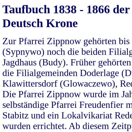
Taufbuch 1838 - 1866 der
Deutsch Krone
Zur Pfarrei Zippnow gehörten bi
(Sypnywo) noch die beiden Filial
Jagdhaus (Budy). Früher gehörten 
die Filialgemeinden Doderlage (D
Klawittersdorf (Glowaczewo), Red
Die Pfarrei Zippnow wurde im Jah
selbständige Pfarrei Freudenfier m
Stabitz und ein Lokalvikariat Red
wurden errichtet. Ab diesem Zeitp