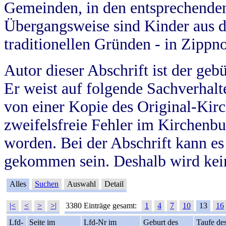
Gemeinden, in den entsprechende
Übergangsweise sind Kinder aus 
traditionellen Gründen - in Zippn
Autor dieser Abschrift ist der geb
Er weist auf folgende Sachverhalte
von einer Kopie des Original-Kirc
zweifelsfreie Fehler im Kirchenbuc
worden. Bei der Abschrift kann e
gekommen sein. Deshalb wird kein
Alles
Suchen
Auswahl
Detail
|<
<
>
>|
3380 Einträge gesamt:
1
4
7
10
13
16
Lfd-
Seite im
Lfd-Nr im
Geburt des
Taufe de