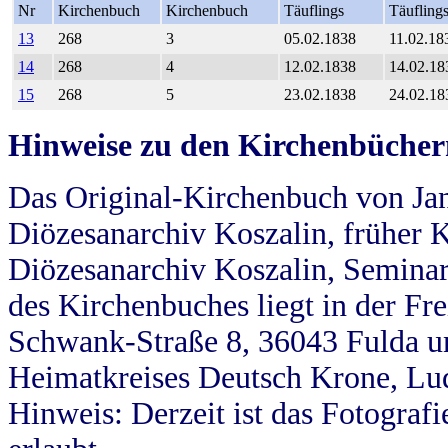
Nr
Kirchenbuch
Kirchenbuch
Täuflings
Täufling
13
268
3
05.02.1838
11.02.18
14
268
4
12.02.1838
14.02.18
15
268
5
23.02.1838
24.02.18
Hinweise zu den Kirchenbücher
Das Original-Kirchenbuch von Jan
Diözesanarchiv Koszalin, früher Kö
Diözesanarchiv Koszalin, Seminar
des Kirchenbuches liegt in der Fr
Schwank-Straße 8, 36043 Fulda u
Heimatkreises Deutsch Krone, Lu
Hinweis: Derzeit ist das Fotograf