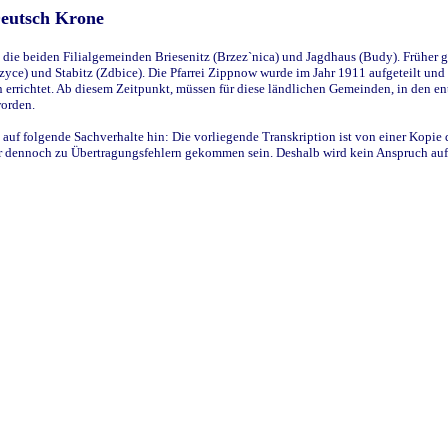
Deutsch Krone
ie beiden Filialgemeinden Briesenitz (Brzez`nica) und Jagdhaus (Budy). Früher g
yce) und Stabitz (Zdbice). Die Pfarrei Zippnow wurde im Jahr 1911 aufgeteilt und e
en errichtet. Ab diesem Zeitpunkt, müssen für diese ländlichen Gemeinden, in den
worden.
 auf folgende Sachverhalte hin: Die vorliegende Transkription ist von einer Kopie 
aber dennoch zu Übertragungsfehlern gekommen sein. Deshalb wird kein Anspruch auf 