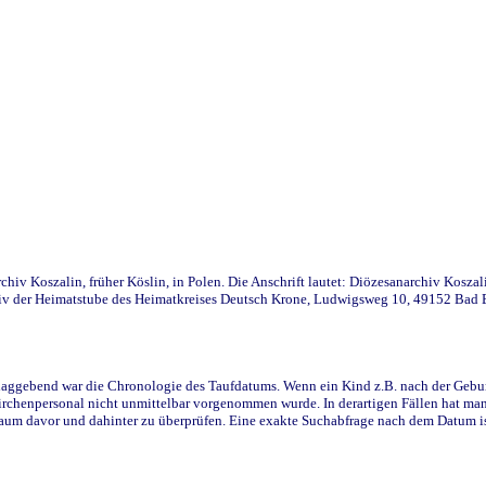
iv Koszalin, früher Köslin, in Polen. Die Anschrift lautet: Diözesanarchiv Koszal
v der Heimatstube des Heimatkreises Deutsch Krone, Ludwigsweg 10, 49152 Bad Ess
ggebend war die Chronologie des Taufdatums. Wenn ein Kind z.B. nach der Geburt 
rchenpersonal nicht unmittelbar vorgenommen wurde. In derartigen Fällen hat man d
raum davor und dahinter zu überprüfen. Eine exakte Suchabfrage nach dem Datum i