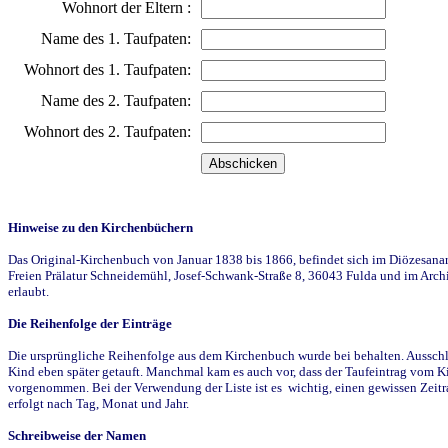
Wohnort der Eltern :
Name des 1. Taufpaten:
Wohnort des 1. Taufpaten:
Name des 2. Taufpaten:
Wohnort des 2. Taufpaten:
Hinweise zu den Kirchenbüchern
Das Original-Kirchenbuch von Januar 1838 bis 1866, befindet sich im Diözesanarch
Freien Prälatur Schneidemühl, Josef-Schwank-Straße 8, 36043 Fulda und im Archi
erlaubt.
Die Reihenfolge der Einträge
Die ursprüngliche Reihenfolge aus dem Kirchenbuch wurde bei behalten. Ausschla
Kind eben später getauft. Manchmal kam es auch vor, dass der Taufeintrag vom Ki
vorgenommen. Bei der Verwendung der Liste ist es wichtig, einen gewissen Zeit
erfolgt nach Tag, Monat und Jahr.
Schreibweise der Namen