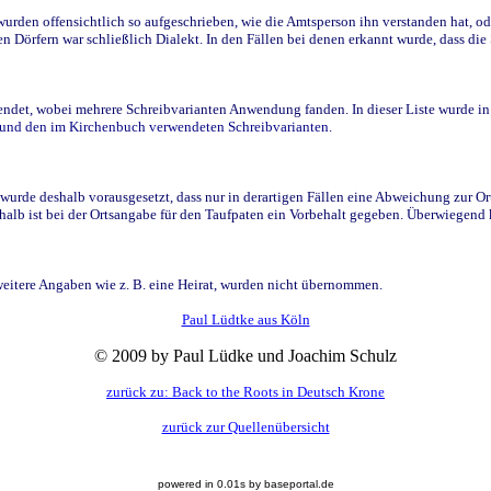
den offensichtlich so aufgeschrieben, wie die Amtsperson ihn verstanden hat, ode
n Dörfern war schließlich Dialekt. In den Fällen bei denen erkannt wurde, dass di
t, wobei mehrere Schreibvarianten Anwendung fanden. In dieser Liste wurde in de
n und den im Kirchenbuch verwendeten Schreibvarianten.
wurde deshalb vorausgesetzt, dass nur in derartigen Fällen eine Abweichung zur O
eshalb ist bei der Ortsangabe für den Taufpaten ein Vorbehalt gegeben. Überwiegen
weitere Angaben wie z. B. eine Heirat, wurden nicht übernommen.
Paul Lüdtke aus Köln
© 2009 by Paul Lüdke und Joachim Schulz
zurück zu: Back to the Roots in Deutsch Krone
zurück zur Quellenübersicht
powered in 0.01s by baseportal.de