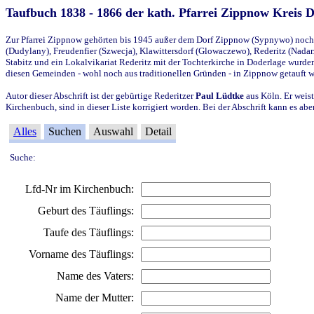
Taufbuch 1838 - 1866 der kath. Pfarrei Zippnow Kreis 
Zur Pfarrei Zippnow gehörten bis 1945 außer dem Dorf Zippnow (Sypnywo) noch d
(Dudylany), Freudenfier (Szwecja), Klawittersdorf (Glowaczewo), Rederitz (Nadarz
Stabitz und ein Lokalvikariat Rederitz mit der Tochterkirche in Doderlage wurd
diesen Gemeinden - wohl noch aus traditionellen Gründen - in Zippnow getauft 
Autor dieser Abschrift ist der gebürtige Rederitzer
Paul Lüdtke
aus Köln. Er weist
Kirchenbuch, sind in dieser Liste korrigiert worden. Bei der Abschrift kann es 
Alles
Suchen
Auswahl
Detail
Suche:
Lfd-Nr im Kirchenbuch:
Geburt des Täuflings:
Taufe des Täuflings:
Vorname des Täuflings:
Name des Vaters:
Name der Mutter: