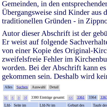
Gemeinden, in den entsprechende
Übergangsweise sind Kinder aus 
traditionellen Gründen - in Zippn
Autor dieser Abschrift ist der geb
Er weist auf folgende Sachverhalte
von einer Kopie des Original-Kirc
zweifelsfreie Fehler im Kirchenbuc
worden. Bei der Abschrift kann e
gekommen sein. Deshalb wird kein
Alles
Suchen
Auswahl
Detail
|<
<
>
>|
3380 Einträge gesamt:
<<
3361
3364
336
Lfd-
Seite im
Lfd-Nr im
Geburt des
Taufe de