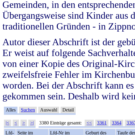
Gemeinden, in den entsprechende
Übergangsweise sind Kinder aus 
traditionellen Gründen - in Zippn
Autor dieser Abschrift ist der geb
Er weist auf folgende Sachverhalte
von einer Kopie des Original-Kirc
zweifelsfreie Fehler im Kirchenbuc
worden. Bei der Abschrift kann e
gekommen sein. Deshalb wird kein
Alles
Suchen
Auswahl
Detail
|<
<
>
>|
3380 Einträge gesamt:
<<
3361
3364
336
Lfd-
Seite im
Lfd-Nr im
Geburt des
Taufe de