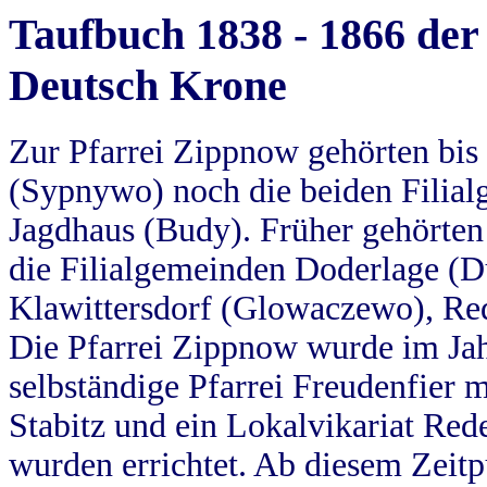
Taufbuch 1838 - 1866 der
Deutsch Krone
Zur Pfarrei Zippnow gehörten bi
(Sypnywo) noch die beiden Filial
Jagdhaus (Budy). Früher gehörten 
die Filialgemeinden Doderlage (D
Klawittersdorf (Glowaczewo), Red
Die Pfarrei Zippnow wurde im Jah
selbständige Pfarrei Freudenfier m
Stabitz und ein Lokalvikariat Red
wurden errichtet. Ab diesem Zeitp