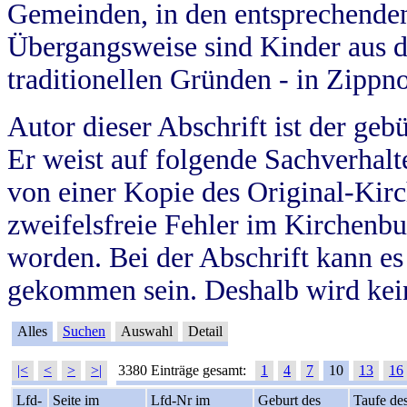
Gemeinden, in den entsprechende
Übergangsweise sind Kinder aus 
traditionellen Gründen - in Zippn
Autor dieser Abschrift ist der geb
Er weist auf folgende Sachverhalte
von einer Kopie des Original-Kirc
zweifelsfreie Fehler im Kirchenbuc
worden. Bei der Abschrift kann e
gekommen sein. Deshalb wird kein
Alles
Suchen
Auswahl
Detail
|<
<
>
>|
3380 Einträge gesamt:
1
4
7
10
13
16
Lfd-
Seite im
Lfd-Nr im
Geburt des
Taufe de