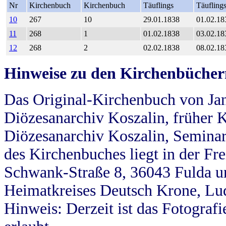
Nr
Kirchenbuch
Kirchenbuch
Täuflings
Täufling
10
267
10
29.01.1838
01.02.18
11
268
1
01.02.1838
03.02.18
12
268
2
02.02.1838
08.02.18
Hinweise zu den Kirchenbücher
Das Original-Kirchenbuch von Jan
Diözesanarchiv Koszalin, früher Kö
Diözesanarchiv Koszalin, Seminar
des Kirchenbuches liegt in der Fr
Schwank-Straße 8, 36043 Fulda u
Heimatkreises Deutsch Krone, Lu
Hinweis: Derzeit ist das Fotograf