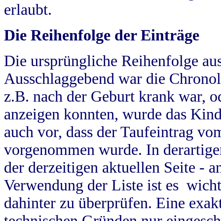
erlaubt.
Die Reihenfolge der Einträge
Die ursprüngliche Reihenfolge au
Ausschlaggebend war die Chronol
z.B. nach der Geburt krank war, od
anzeigen konnten, wurde das Kind
auch vor, dass der Taufeintrag vo
vorgenommen wurde. In derartigen
der derzeitigen aktuellen Seite -
Verwendung der Liste ist es wich
dahinter zu überprüfen. Eine exa
technischen Gründen nur eingesch