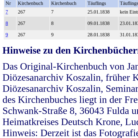
Nr
Kirchenbuch
Kirchenbuch
Täuflings
Täufling
7
267
7
25.01.1838
kein Eint
8
267
8
09.01.1838
23.01.18
9
267
9
28.01.1838
31.01.18
Hinweise zu den Kirchenbücher
Das Original-Kirchenbuch von Jan
Diözesanarchiv Koszalin, früher Kö
Diözesanarchiv Koszalin, Seminar
des Kirchenbuches liegt in der Fr
Schwank-Straße 8, 36043 Fulda u
Heimatkreises Deutsch Krone, Lu
Hinweis: Derzeit ist das Fotograf