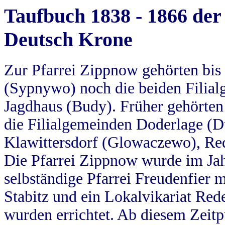
Taufbuch 1838 - 1866 der
Deutsch Krone
Zur Pfarrei Zippnow gehörten bi
(Sypnywo) noch die beiden Filial
Jagdhaus (Budy). Früher gehörten 
die Filialgemeinden Doderlage (D
Klawittersdorf (Glowaczewo), Red
Die Pfarrei Zippnow wurde im Jah
selbständige Pfarrei Freudenfier m
Stabitz und ein Lokalvikariat Red
wurden errichtet. Ab diesem Zeitp