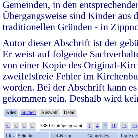
Gemeinden, in den entsprechende
Übergangsweise sind Kinder aus 
traditionellen Gründen - in Zippn
Autor dieser Abschrift ist der geb
Er weist auf folgende Sachverhalte
von einer Kopie des Original-Kirc
zweifelsfreie Fehler im Kirchenbuc
worden. Bei der Abschrift kann e
gekommen sein. Deshalb wird kein
Alles
Suchen
Auswahl
Detail
|<
<
>
>|
3380 Einträge gesamt:
1
4
7
10
13
16
Lfd-
Seite im
Lfd-Nr im
Geburt des
Taufe de