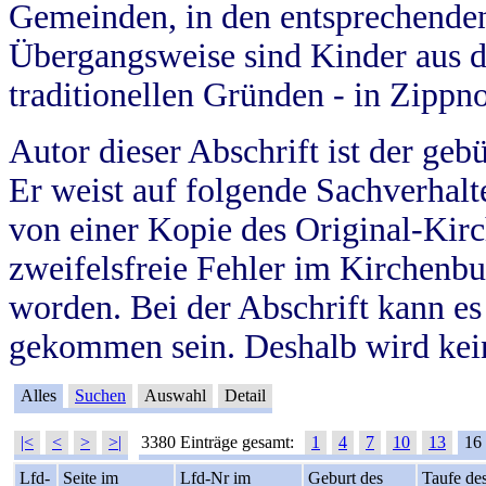
Gemeinden, in den entsprechende
Übergangsweise sind Kinder aus 
traditionellen Gründen - in Zippn
Autor dieser Abschrift ist der geb
Er weist auf folgende Sachverhalte
von einer Kopie des Original-Kirc
zweifelsfreie Fehler im Kirchenbuc
worden. Bei der Abschrift kann e
gekommen sein. Deshalb wird kein
Alles
Suchen
Auswahl
Detail
|<
<
>
>|
3380 Einträge gesamt:
1
4
7
10
13
16
Lfd-
Seite im
Lfd-Nr im
Geburt des
Taufe de