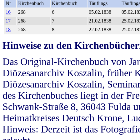
Nr
Kirchenbuch
Kirchenbuch
Täuflings
Täufling
16
268
6
05.02.1838
05.02.18
17
268
7
21.02.1838
25.02.18
18
268
8
22.02.1838
25.02.18
Hinweise zu den Kirchenbücher
Das Original-Kirchenbuch von Jan
Diözesanarchiv Koszalin, früher Kö
Diözesanarchiv Koszalin, Seminar
des Kirchenbuches liegt in der Fr
Schwank-Straße 8, 36043 Fulda u
Heimatkreises Deutsch Krone, Lu
Hinweis: Derzeit ist das Fotograf