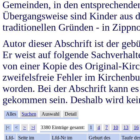
Gemeinden, in den entsprechende
Übergangsweise sind Kinder aus 
traditionellen Gründen - in Zippn
Autor dieser Abschrift ist der geb
Er weist auf folgende Sachverhalte
von einer Kopie des Original-Kirc
zweifelsfreie Fehler im Kirchenbuc
worden. Bei der Abschrift kann e
gekommen sein. Deshalb wird kein
Alles
Suchen
Auswahl
Detail
|<
<
>
>|
3380 Einträge gesamt:
1
4
7
10
13
16
Lfd-
Seite im
Lfd-Nr im
Geburt des
Taufe de