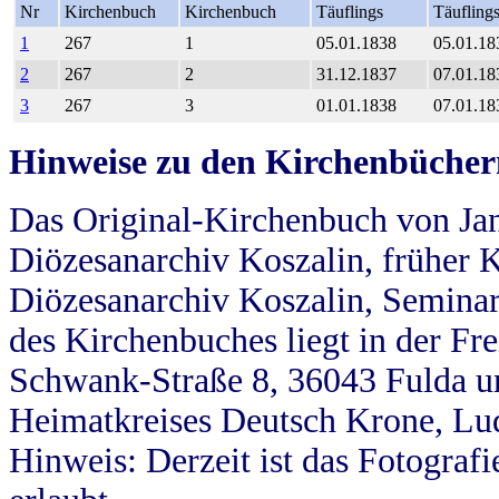
Nr
Kirchenbuch
Kirchenbuch
Täuflings
Täufling
1
267
1
05.01.1838
05.01.18
2
267
2
31.12.1837
07.01.18
3
267
3
01.01.1838
07.01.18
Hinweise zu den Kirchenbücher
Das Original-Kirchenbuch von Jan
Diözesanarchiv Koszalin, früher Kö
Diözesanarchiv Koszalin, Seminar
des Kirchenbuches liegt in der Fr
Schwank-Straße 8, 36043 Fulda u
Heimatkreises Deutsch Krone, Lu
Hinweis: Derzeit ist das Fotograf