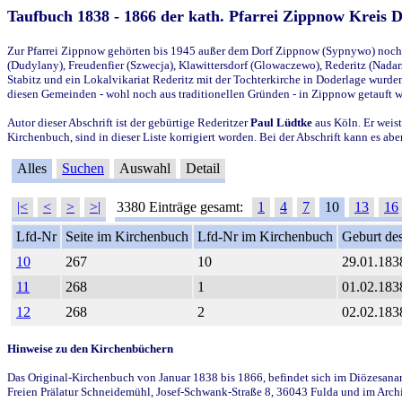
Taufbuch 1838 - 1866 der kath. Pfarrei Zippnow Kreis 
Zur Pfarrei Zippnow gehörten bis 1945 außer dem Dorf Zippnow (Sypnywo) noch d
(Dudylany), Freudenfier (Szwecja), Klawittersdorf (Glowaczewo), Rederitz (Nadarz
Stabitz und ein Lokalvikariat Rederitz mit der Tochterkirche in Doderlage wurd
diesen Gemeinden - wohl noch aus traditionellen Gründen - in Zippnow getauft 
Autor dieser Abschrift ist der gebürtige Rederitzer
Paul Lüdtke
aus Köln. Er weist
Kirchenbuch, sind in dieser Liste korrigiert worden. Bei der Abschrift kann es 
Alles
Suchen
Auswahl
Detail
|<
<
>
>|
3380 Einträge gesamt:
1
4
7
10
13
16
Lfd-Nr
Seite im Kirchenbuch
Lfd-Nr im Kirchenbuch
Geburt des
10
267
10
29.01.183
11
268
1
01.02.183
12
268
2
02.02.183
Hinweise zu den Kirchenbüchern
Das Original-Kirchenbuch von Januar 1838 bis 1866, befindet sich im Diözesanarch
Freien Prälatur Schneidemühl, Josef-Schwank-Straße 8, 36043 Fulda und im Archi