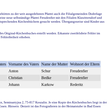
ehörten zu der weit ausgedehnten Pfarrei auch die Filialgemeinden Doderlage
ine neue selbständige Pfarrei Freudenfier mit den Filialen Klawittersdorf und
 entsprechenden Kirchenbüchern gesucht werden. Übergangsweise sind Kinder aus
des Original-Kirchenbuches erstellt worden. Erkannte zweifelsfreie Fehler im
Fehlerfreiheit erhoben.
ters
Vorname des Vaters
Name der Mutter
Wohnort der Eltern
Anton
Schur
Freudenfier
Christian
Bedke
Freudenfier
Johann
Karkow
Rederitz
in, Seminarryjna 2, 75-817 Koszalin. Je eine Kopie des Kirchenbuches liegt in der
en. Hinweis: Derzeit ist das Fotografieren in der Heimatstube in Bad Essen