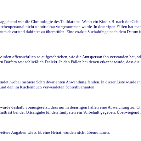
ggebend war die Chronologie des Taufdatums. Wenn ein Kind z.B. nach der Geburt 
rchenpersonal nicht unmittelbar vorgenommen wurde. In derartigen Fällen hat man d
raum davor und dahinter zu überprüfen. Eine exakte Suchabfrage nach dem Datum i
den offensichtlich so aufgeschrieben, wie die Amtsperson ihn verstanden hat, ode
n Dörfern war schließlich Dialekt. In den Fällen bei denen erkannt wurde, dass di
t, wobei mehrere Schreibvarianten Anwendung fanden. In dieser Liste wurde in de
n und den im Kirchenbuch verwendeten Schreibvarianten.
wurde deshalb vorausgesetzt, dass nur in derartigen Fällen eine Abweichung zur O
eshalb ist bei der Ortsangabe für den Taufpaten ein Vorbehalt gegeben. Überwiegen
weitere Angaben wie z. B. eine Heirat, wurden nicht übernommen.