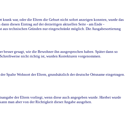
krank war, oder die Eltern die Geburt nicht sofort anzeigen konnten, wurde das
ann diesen Eintrag auf der derzeitigen aktuellen Seite - am Ende -
st aus technischen Gründen nur eingeschränkt möglich. Die Ausgabesortierung
r besser gesagt, wie die Bewohner ihn ausgesprochen haben. Später dann so
e Schreibweise nicht richtig ist, wurden Korrekturen vorgenommen.
r Spalte Wohnort der Eltern, grundsätzlich der deutsche Ortsname eingetragen.
rtsangabe der Eltern vorliegt, wenn diese auch angegeben wurde. Hierbei wurde
d kann man aber von der Richtigkeit dieser Angabe ausgehen.