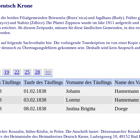
Deutsch Krone
ie beiden Filialgemeinden Briesenitz (Brzez`nica) und Jagdhaus (Budy). Früher g
yce) und Stabitz (Zdbice). Die Pfarrei Zippnow wurde im Jahr 1911 aufgeteilt und e
en errichtet. Ab diesem Zeitpunkt, müssen für diese ländlichen Gemeinden, in den
worden.
 auf folgende Sachverhalte hin: Die vorliegende Transkription ist von einer Kopie 
aber dennoch zu Übertragungsfehlern gekommen sein. Deshalb wird kein Anspruch auf 
19
22
25
28
>>
 Täuflings
Taufe des Täuflings
Vorname des Täuflings
Name des Va
8
01.02.1838
Johann
Hannemann
8
03.02.1838
Lorenz
Hannemann
8
08.02.1838
Justina Brigitta
Doege
iv Koszalin, früher Köslin, in Polen. Die Anschrift lautet: Diözesanarchiv Koszal
v der Heimatstube des Heimatkreises Deutsch Krone, Ludwigsweg 10, 49152 Bad Ess