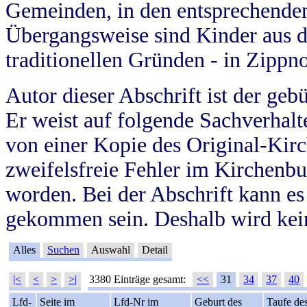
Gemeinden, in den entsprechende
Übergangsweise sind Kinder aus 
traditionellen Gründen - in Zippn
Autor dieser Abschrift ist der geb
Er weist auf folgende Sachverhalte
von einer Kopie des Original-Kirc
zweifelsfreie Fehler im Kirchenbuc
worden. Bei der Abschrift kann e
gekommen sein. Deshalb wird kein
Alles
Suchen
Auswahl
Detail
|<
<
>
>|
3380 Einträge gesamt:
<<
31
34
37
40
Lfd-
Seite im
Lfd-Nr im
Geburt des
Taufe de