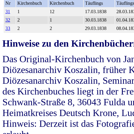
Nr
Kirchenbuch
Kirchenbuch
Täuflings
Täufling
31
1
12
17.03.1838
28.03.18
32
2
1
30.03.1838
01.04.18
33
2
2
29.03.1838
08.04.18
Hinweise zu den Kirchenbücher
Das Original-Kirchenbuch von Jan
Diözesanarchiv Koszalin, früher Kö
Diözesanarchiv Koszalin, Seminar
des Kirchenbuches liegt in der Fr
Schwank-Straße 8, 36043 Fulda u
Heimatkreises Deutsch Krone, Lu
Hinweis: Derzeit ist das Fotograf