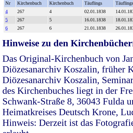
Nr
Kirchenbuch
Kirchenbuch
Täuflings
Täufling
4
267
4
02.01.1838
14.01.18
5
267
5
16.01.1838
18.01.18
6
267
6
21.01.1838
26.01.18
Hinweise zu den Kirchenbücher
Das Original-Kirchenbuch von Jan
Diözesanarchiv Koszalin, früher Kö
Diözesanarchiv Koszalin, Seminar
des Kirchenbuches liegt in der Fr
Schwank-Straße 8, 36043 Fulda u
Heimatkreises Deutsch Krone, Lu
Hinweis: Derzeit ist das Fotograf