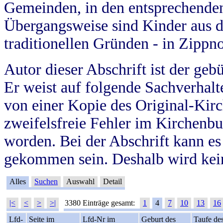
Gemeinden, in den entsprechende
Übergangsweise sind Kinder aus 
traditionellen Gründen - in Zippn
Autor dieser Abschrift ist der geb
Er weist auf folgende Sachverhalte
von einer Kopie des Original-Kirc
zweifelsfreie Fehler im Kirchenbuc
worden. Bei der Abschrift kann e
gekommen sein. Deshalb wird kein
Alles
Suchen
Auswahl
Detail
|<
<
>
>|
3380 Einträge gesamt:
1
4
7
10
13
16
Lfd-
Seite im
Lfd-Nr im
Geburt des
Taufe de