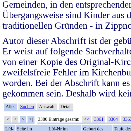
Gemeinden, in den entsprechende
Übergangsweise sind Kinder aus 
traditionellen Gründen - in Zippn
Autor dieser Abschrift ist der geb
Er weist auf folgende Sachverhalte
von einer Kopie des Original-Kirc
zweifelsfreie Fehler im Kirchenbuc
worden. Bei der Abschrift kann e
gekommen sein. Deshalb wird kein
Alles
Suchen
Auswahl
Detail
|<
<
>
>|
3380 Einträge gesamt:
<<
3361
3364
336
Lfd-
Seite im
Lfd-Nr im
Geburt des
Taufe de