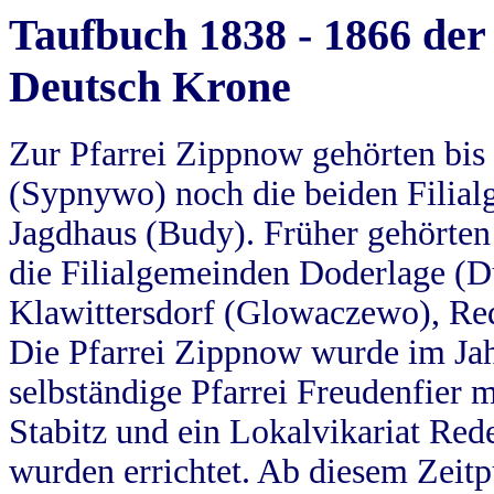
Taufbuch 1838 - 1866 der
Deutsch Krone
Zur Pfarrei Zippnow gehörten bi
(Sypnywo) noch die beiden Filial
Jagdhaus (Budy). Früher gehörten 
die Filialgemeinden Doderlage (D
Klawittersdorf (Glowaczewo), Red
Die Pfarrei Zippnow wurde im Jah
selbständige Pfarrei Freudenfier m
Stabitz und ein Lokalvikariat Red
wurden errichtet. Ab diesem Zeitp