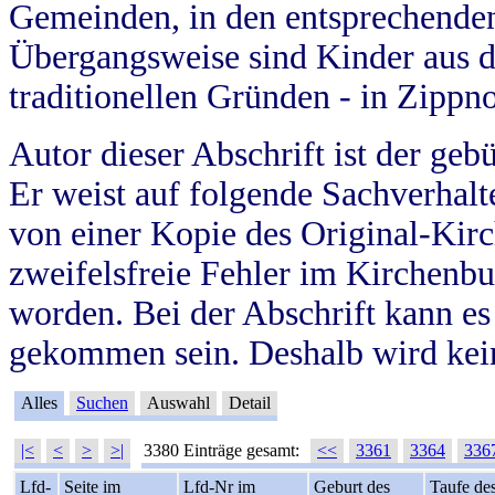
Gemeinden, in den entsprechende
Übergangsweise sind Kinder aus 
traditionellen Gründen - in Zippn
Autor dieser Abschrift ist der geb
Er weist auf folgende Sachverhalte
von einer Kopie des Original-Kirc
zweifelsfreie Fehler im Kirchenbuc
worden. Bei der Abschrift kann e
gekommen sein. Deshalb wird kein
Alles
Suchen
Auswahl
Detail
|<
<
>
>|
3380 Einträge gesamt:
<<
3361
3364
336
Lfd-
Seite im
Lfd-Nr im
Geburt des
Taufe de