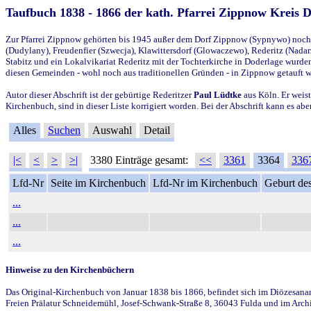
Taufbuch 1838 - 1866 der kath. Pfarrei Zippnow Kreis 
Zur Pfarrei Zippnow gehörten bis 1945 außer dem Dorf Zippnow (Sypnywo) noch d
(Dudylany), Freudenfier (Szwecja), Klawittersdorf (Glowaczewo), Rederitz (Nadarz
Stabitz und ein Lokalvikariat Rederitz mit der Tochterkirche in Doderlage wurd
diesen Gemeinden - wohl noch aus traditionellen Gründen - in Zippnow getauft 
Autor dieser Abschrift ist der gebürtige Rederitzer
Paul Lüdtke
aus Köln. Er weist
Kirchenbuch, sind in dieser Liste korrigiert worden. Bei der Abschrift kann es 
Alles
Suchen
Auswahl
Detail
|<
<
>
>|
3380 Einträge gesamt:
<<
3361
3364
336
Lfd-Nr
Seite im Kirchenbuch
Lfd-Nr im Kirchenbuch
Geburt des
...
...
...
Hinweise zu den Kirchenbüchern
Das Original-Kirchenbuch von Januar 1838 bis 1866, befindet sich im Diözesanarch
Freien Prälatur Schneidemühl, Josef-Schwank-Straße 8, 36043 Fulda und im Archi