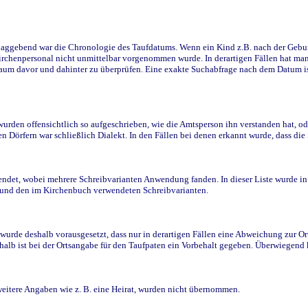
ggebend war die Chronologie des Taufdatums. Wenn ein Kind z.B. nach der Geburt 
rchenpersonal nicht unmittelbar vorgenommen wurde. In derartigen Fällen hat man d
raum davor und dahinter zu überprüfen. Eine exakte Suchabfrage nach dem Datum i
den offensichtlich so aufgeschrieben, wie die Amtsperson ihn verstanden hat, ode
n Dörfern war schließlich Dialekt. In den Fällen bei denen erkannt wurde, dass di
t, wobei mehrere Schreibvarianten Anwendung fanden. In dieser Liste wurde in de
n und den im Kirchenbuch verwendeten Schreibvarianten.
wurde deshalb vorausgesetzt, dass nur in derartigen Fällen eine Abweichung zur O
eshalb ist bei der Ortsangabe für den Taufpaten ein Vorbehalt gegeben. Überwiegen
weitere Angaben wie z. B. eine Heirat, wurden nicht übernommen.