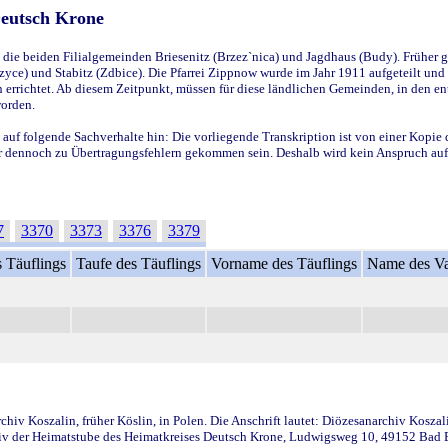
Deutsch Krone
ie beiden Filialgemeinden Briesenitz (Brzez`nica) und Jagdhaus (Budy). Früher g
yce) und Stabitz (Zdbice). Die Pfarrei Zippnow wurde im Jahr 1911 aufgeteilt und e
en errichtet. Ab diesem Zeitpunkt, müssen für diese ländlichen Gemeinden, in den
worden.
 auf folgende Sachverhalte hin: Die vorliegende Transkription ist von einer Kopie 
aber dennoch zu Übertragungsfehlern gekommen sein. Deshalb wird kein Anspruch auf 
7
3370
3373
3376
3379
 Täuflings
Taufe des Täuflings
Vorname des Täuflings
Name des Va
iv Koszalin, früher Köslin, in Polen. Die Anschrift lautet: Diözesanarchiv Koszal
v der Heimatstube des Heimatkreises Deutsch Krone, Ludwigsweg 10, 49152 Bad Ess