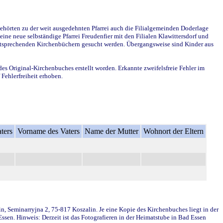
ehörten zu der weit ausgedehnten Pfarrei auch die Filialgemeinden Doderlage
ine neue selbständige Pfarrei Freudenfier mit den Filialen Klawittersdorf und
 entsprechenden Kirchenbüchern gesucht werden. Übergangsweise sind Kinder aus
des Original-Kirchenbuches erstellt worden. Erkannte zweifelsfreie Fehler im
Fehlerfreiheit erhoben.
ters
Vorname des Vaters
Name der Mutter
Wohnort der Eltern
in, Seminarryjna 2, 75-817 Koszalin. Je eine Kopie des Kirchenbuches liegt in der
en. Hinweis: Derzeit ist das Fotografieren in der Heimatstube in Bad Essen