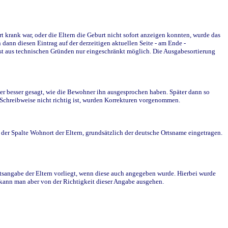
krank war, oder die Eltern die Geburt nicht sofort anzeigen konnten, wurde das
ann diesen Eintrag auf der derzeitigen aktuellen Seite - am Ende -
st aus technischen Gründen nur eingeschränkt möglich. Die Ausgabesortierung
r besser gesagt, wie die Bewohner ihn ausgesprochen haben. Später dann so
e Schreibweise nicht richtig ist, wurden Korrekturen vorgenommen.
r Spalte Wohnort der Eltern, grundsätzlich der deutsche Ortsname eingetragen.
rtsangabe der Eltern vorliegt, wenn diese auch angegeben wurde. Hierbei wurde
d kann man aber von der Richtigkeit dieser Angabe ausgehen.